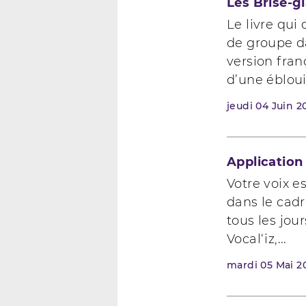
Les Brise-g
Le livre qui
de groupe da
version fran
d’une ébloui
jeudi
04
Juin 2
Application 
Votre voix e
dans le cadr
tous les jou
Vocal‘iz,...
mardi
05
Mai 2