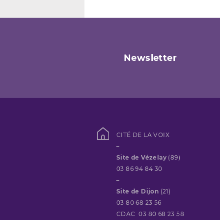
Newsletter
CITÉ DE LA VOIX
–
Site de Vézelay
(89)
03 86 94 84 30
–
Site de Dijon
(21)
03 80 68 23 56
CDAC 03 80 68 23 58