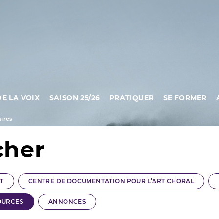
DE LA VOIX
SAISON 25/26
PRATIQUER
SE FORMER
ires
cher
T
CENTRE DE DOCUMENTATION POUR L’ART CHORAL
OURCES
ANNONCES