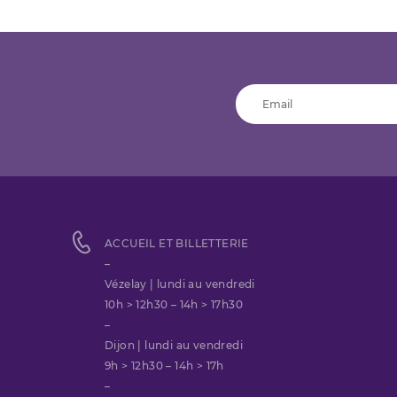
ACCUEIL ET BILLETTERIE
–
Vézelay | lundi au vendredi
10h > 12h30 – 14h > 17h30
–
Dijon | lundi au vendredi
9h > 12h30 – 14h > 17h
–