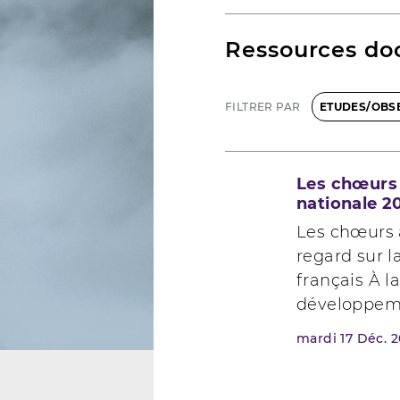
Ressources do
FILTRER PAR
ETUDES/OBS
Les chœurs 
nationale 2
Les chœurs a
regard sur l
français À la
développeme
mardi
17
Déc. 