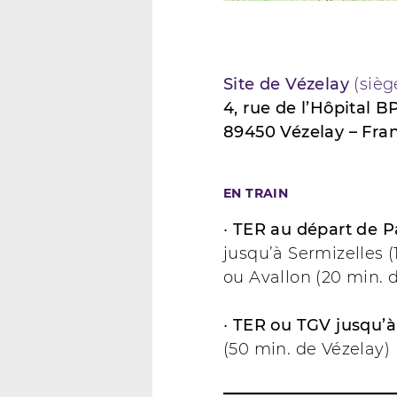
Site de Vézelay
(sièg
4, rue de l’Hôpital B
89450 Vézelay – Fra
EN TRAIN
•
TER au départ de P
jusqu’à Sermizelles (
ou Avallon (20 min. 
•
TER ou TGV jusqu’
(50 min. de Vézelay)