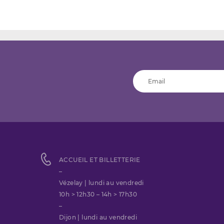
ACCUEIL ET BILLETTERIE
–
Vézelay | lundi au vendredi
10h > 12h30 – 14h > 17h30
–
Dijon | lundi au vendredi