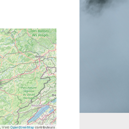
, \r\n©
OpenStreetMap
contributeurs