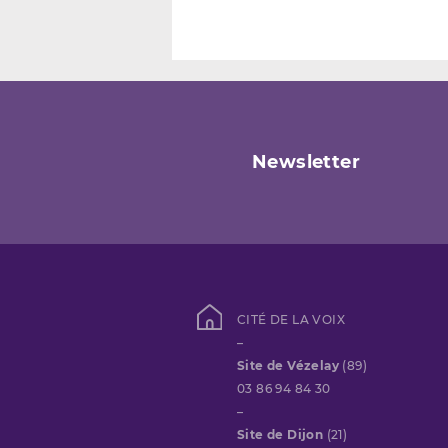
Newsletter
CITÉ DE LA VOIX
–
Site de Vézelay
(89)
03 86 94 84 30
–
Site de Dijon
(21)