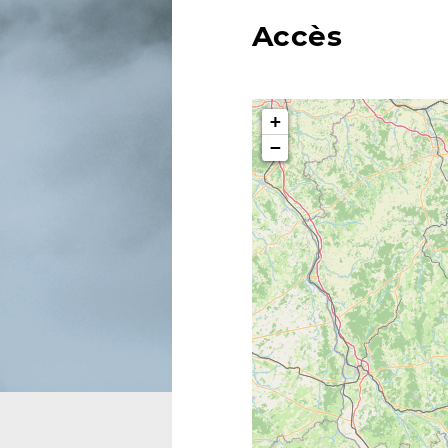
Accès
+
−