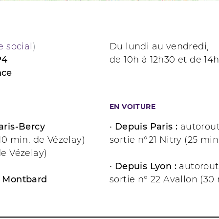
e social
)
Du lundi au vendredi,
P4
de 10h à 12h30 et de 14
nce
EN VOITURE
aris-Bercy
•
Depuis Paris :
autorout
10 min. de Vézelay)
sortie n°21 Nitry (25 min
de Vézelay)
•
Depuis Lyon :
autoroute
à Montbard
sortie n° 22 Avallon (30