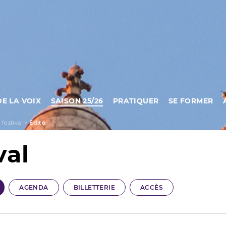
DE LA VOIX
SAISON 25/26
PRATIQUER
SE FORMER
 festival
>
Édito
val
AGENDA
BILLETTERIE
ACCÈS