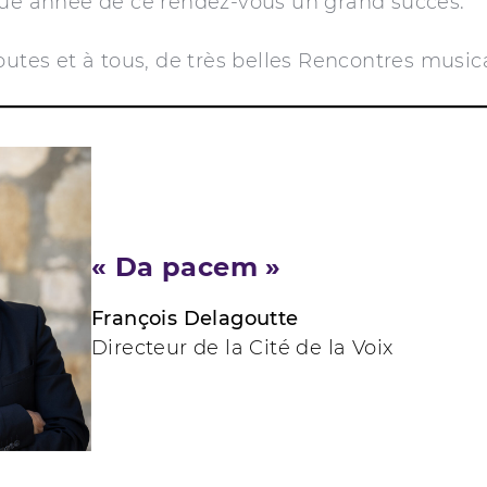
que année de ce rendez-vous un grand succès.
outes et à tous, de très belles Rencontres music
« Da pacem »
François Delagoutte
Directeur de la Cité de la Voix