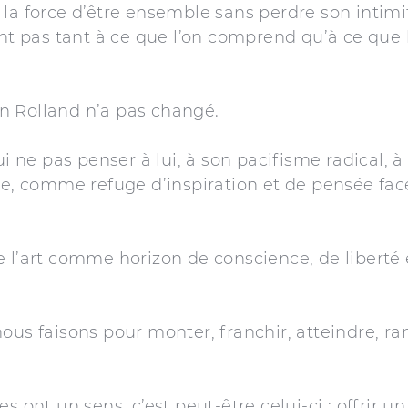
 la force d’être ensemble sans perdre son intim
ent pas tant à ce que l’on comprend qu’à ce que l
n Rolland n’a pas changé.
ne pas penser à lui, à son pacifisme radical, à
ine, comme refuge d’inspiration et de pensée fa
 l’art comme horizon de conscience, de liberté e
nous faisons pour monter, franchir, atteindre, 
es ont un sens, c’est peut-être celui-ci : offrir 