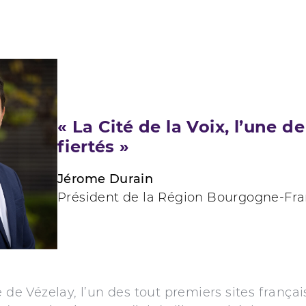
« La Cité de la Voix, l’une 
fiertés »
Jérome Durain
Président de la Région Bourgogne-F
e de Vézelay, l’un des tout premiers sites français