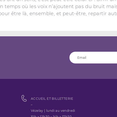
Un temps où les voix n’ajoutent pas du bruit mai
our être là, ensemble, et peut-être, repartir au
ACCUEIL ET BILLETTERIE
–
Vézelay | lundi au vendredi
10h > 12h30 – 14h > 17h30