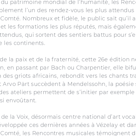
e du patrimoine mondial de l’humanité, les Ren
blement l’un des rendez-vous les plus attendus d
mté. Nombreux et fidèle, le public sait qu’il au
s et les formations les plus réputés, mais égal
endus, qui sortent des sentiers battus pour s’en
e les continents.
e la paix et de la fraternité, cette 26e édition n
n, en passant par Bach ou Charpentier, elle bifu
 des griots africains, rebondit vers les chants tr
 Arvo Pärt succèdent à Mendelssohn, la poésie 
 des ateliers permettent de s’initier par exempl
si envoûtant.
 de la Voix, désormais centre national d’art vocal,
veloppée ces dernières années à Vézelay et dan
omté, les Rencontres musicales témoignent de 