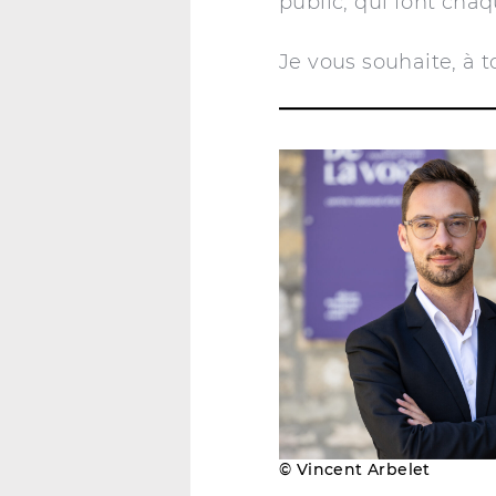
public, qui font cha
Je vous souhaite, à t
© Vincent Arbelet