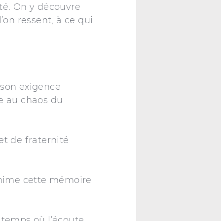
ité. On y découvre
’on ressent, à ce qui
 son exigence
ce au chaos du
t de fraternité
ranime cette mémoire
un temps où l’écoute