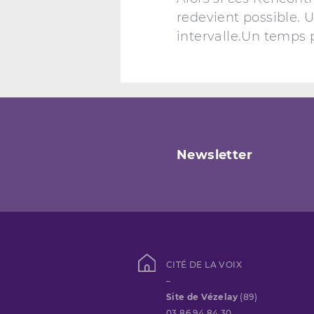
redevient possible. 
intervalle.Un temps p
Newsletter
CITÉ DE LA VOIX
–
Site de Vézelay
(89)
03 86 94 84 30