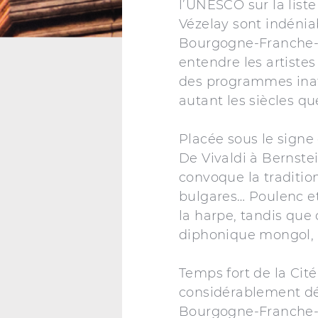
l’UNESCO sur la list
Vézelay sont indénia
Bourgogne-Franche-Co
entendre les artiste
des programmes inatt
autant les siècles qu
Placée sous le signe d
De Vivaldi à Bernstei
convoque la tradition
bulgares… Poulenc et
la harpe, tandis que
diphonique mongol, 
Temps fort de la Cité
considérablement dé
Bourgogne-Franche-C