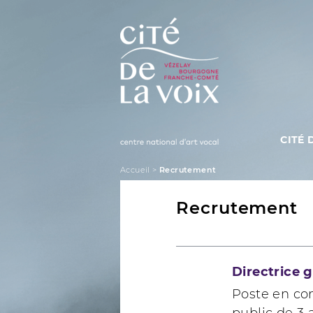
Skip
to
content
CITÉ 
La Cité de la Voix
Accueil
>
Recrutement
Recrutement
Directrice g
Poste en co