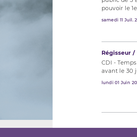
public de 3 
pouvoir le 1
samedi
11
Juil.
Régisseur /
CDI - Temps
avant le 30 
lundi
01
Juin 2