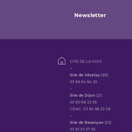
Newsletter
CITÉ DE LA VOIX
–
Site de Vézelay
(89)
03 86 94 84 30
–
Site de Dijon
(21)
03 80 68 23 56
CDAC 03 80 68 23 58
–
Site de Besançon
(25)
03 81 25 57 05