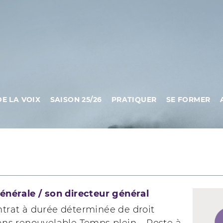
DE LA VOIX
SAISON 25/26
PRATIQUER
SE FORMER
énérale / son directeur général
ntrat à durée déterminée de droit