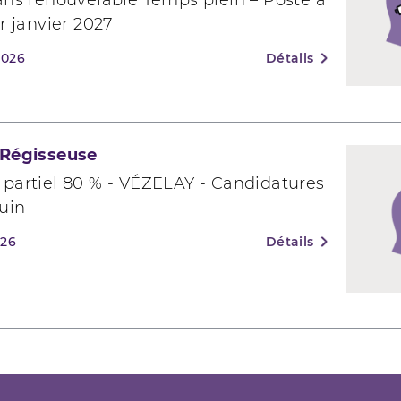
ans renouvelable Temps plein – Poste à
er janvier 2027
 2026
Détails
 Régisseuse
 partiel 80 % - VÉZELAY - Candidatures
juin
026
Détails