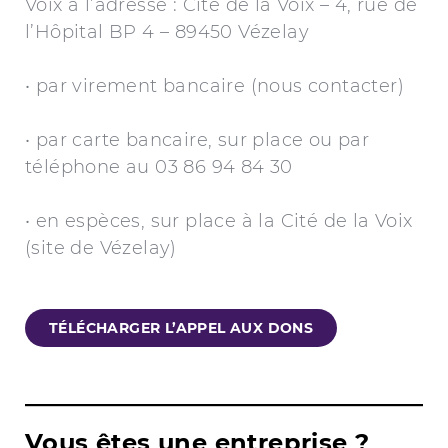
Voix à l’adresse : Cité de la Voix – 4, rue de
l’Hôpital BP 4 – 89450 Vézelay
• par virement bancaire (nous contacter)
• par carte bancaire, sur place ou par
téléphone au 03 86 94 84 30
• en espèces, sur place à la Cité de la Voix
(site de Vézelay)
TÉLÉCHARGER L’APPEL AUX DONS
Vous êtes une entreprise ?