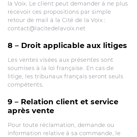
la Voix. Le client peut demander à ne plus
recevoir ces propositions par simple
retour de mail à la Cité de la Voix :
contact@lacitedelavoix.net
8 – Droit applicable aux litiges
Les ventes visées aux présentes sont
soumises à la loi française. En cas de
litige, les tribunaux français seront seuls
compétents.
9 – Relation client et service
après vente
Pour toute réclamation, demande ou
information relative à sa commande, le