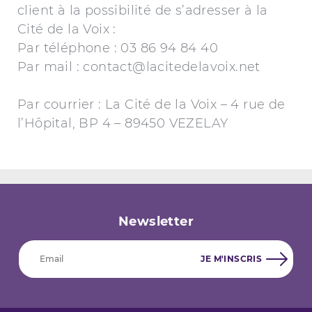
client à la possibilité de s’adresser à la
Cité de la Voix :
Par téléphone : 03 86 94 84 40
Par mail : contact@lacitedelavoix.net
Par courrier : La Cité de la Voix – 4 rue de
l’Hôpital, BP 4 – 89450 VEZELAY
Newsletter