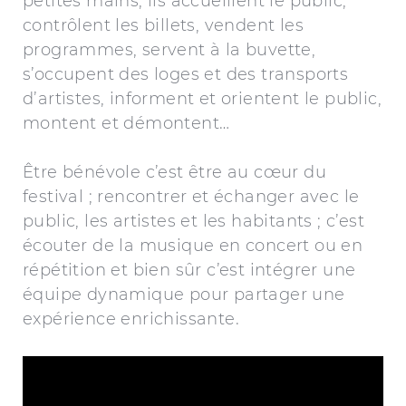
petites mains, ils accueillent le public,
contrôlent les billets, vendent les
programmes, servent à la buvette,
s’occupent des loges et des transports
d’artistes, informent et orientent le public,
montent et démontent…
Être bénévole c’est être au cœur du
festival ; rencontrer et échanger avec le
public, les artistes et les habitants ; c’est
écouter de la musique en concert ou en
répétition et bien sûr c’est intégrer une
équipe dynamique pour partager une
expérience enrichissante.