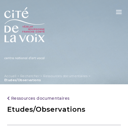
Skip
to
content
La Cité de la Voix
Accueil
>
Rechercher
>
Ressources documentaires
>
Etudes/Observations
Ressources documentaires
Etudes/Observations