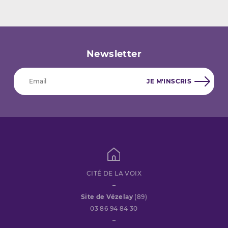
Newsletter
CITÉ DE LA VOIX
–
Site de Vézelay
(89)
03 86 94 84 30
–