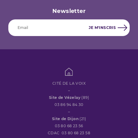
Newsletter
CITÉ DE LA VOIX
–
Site de Vézelay
(89)
03 86 94 84 30
–
Site de Dijon
(21)
03 80 68 23 56
CDAC 03 80 68 23 58