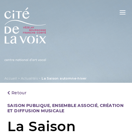
Skip
to
content
La Cité de la Voix
Accueil
>
Actualités
>
La Saison automne-hiver
Retour
Categories
SAISON PUBLIQUE
,
ENSEMBLE ASSOCIÉ
,
CRÉATION
ET DIFFUSION MUSICALE
La Saison