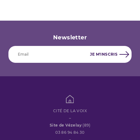
articles
Newsletter
CITÉ DE LA VOIX
–
Site de Vézelay
(89)
03 86 94 84 30
–