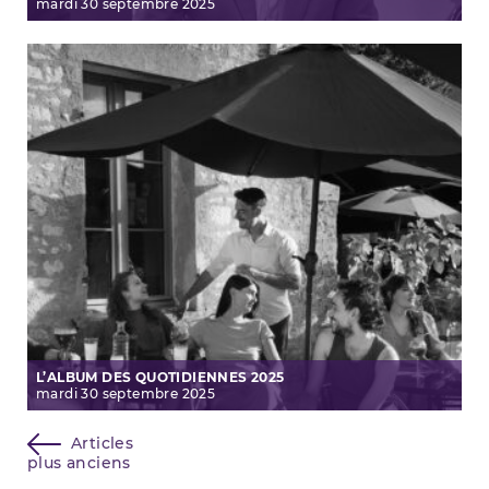
mardi
30
septembre
2025
L’ALBUM DES QUOTIDIENNES 2025
mardi
30
septembre
2025
Navigation
Articles
plus anciens
des