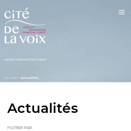
Skip
to
content
La Cité de la Voix
Accueil
>
Actualités
Actualités
FILTRER PAR