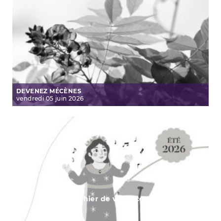
DEVENEZ MÉCÈNES
vendredi
05
juin
2026
Cahier de vacances