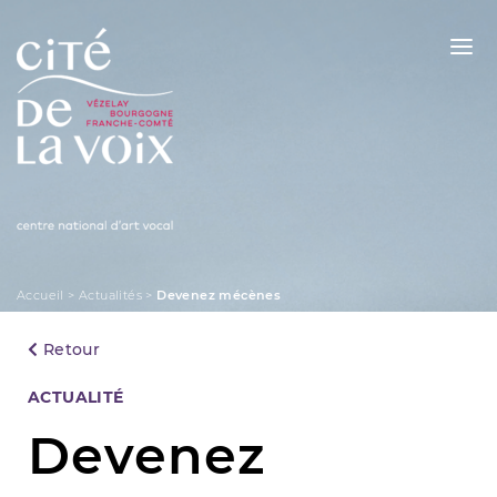
Skip
to
content
La Cité de la Voix
Accueil
>
Actualités
>
Devenez mécènes
Retour
Categories
ACTUALITÉ
Devenez