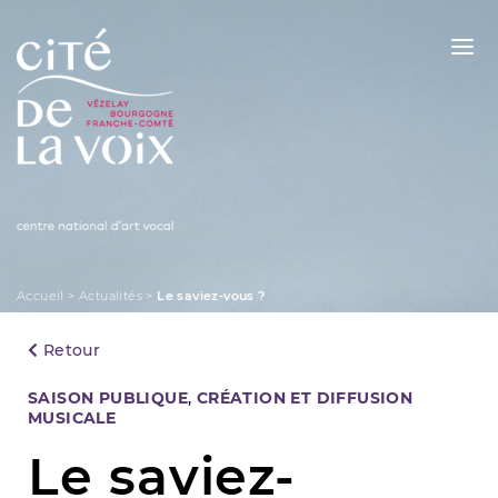
Skip
to
content
La Cité de la Voix
Accueil
>
Actualités
>
Le saviez-vous ?
Retour
Categories
SAISON PUBLIQUE
,
CRÉATION ET DIFFUSION
MUSICALE
Le saviez-