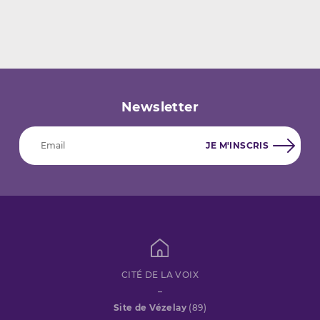
Newsletter
CITÉ DE LA VOIX
–
Site de Vézelay
(89)