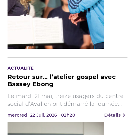
ACTUALITÉ
Retour sur… l’atelier gospel avec
Bassey Ebong
Le mardi 21 mai, treize usagers du centre
social d’Avallon ont démarré la journée...
mercredi
22
Juil. 2026
·
02h20
Détails