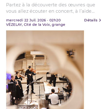
Partez à la découverte des œuvres que
vous allez écouter en concert, à l’aide...
mercredi
22
Juil. 2026
·
02h20
Détails
VÉZELAY, Cité de la Voix, grange