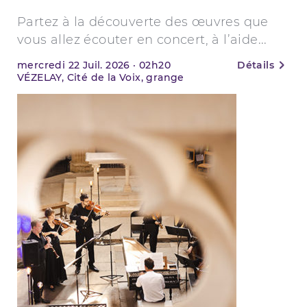
Partez à la découverte des œuvres que
vous allez écouter en concert, à l’aide...
mercredi
22
Juil. 2026
·
02h20
Détails
VÉZELAY, Cité de la Voix, grange