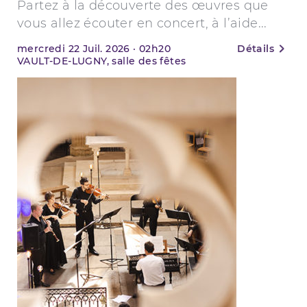
Partez à la découverte des œuvres que
vous allez écouter en concert, à l’aide...
mercredi
22
Juil. 2026
·
02h20
Détails
VAULT-DE-LUGNY, salle des fêtes