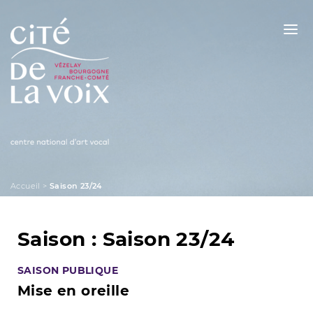
Skip
to
content
La Cité de la Voix
Accueil
>
Saison 23/24
Saison :
Saison 23/24
SAISON PUBLIQUE
Mise en oreille