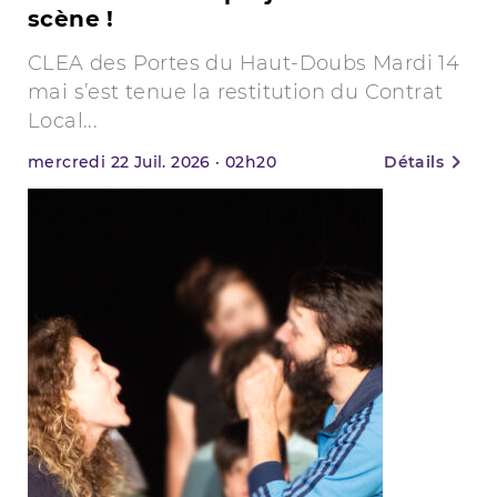
scène !
CLEA des Portes du Haut-Doubs Mardi 14
mai s’est tenue la restitution du Contrat
Local...
mercredi
22
Juil. 2026
·
02h20
Détails