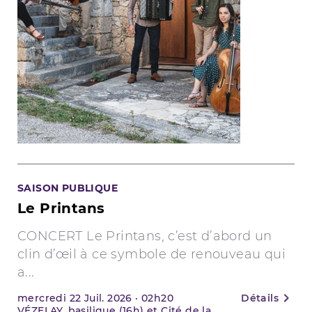
SAISON PUBLIQUE
Le Printans
CONCERT Le Printans, c’est d’abord un
clin d’œil à ce symbole de renouveau qui
a...
mercredi
22
Juil. 2026
·
02h20
Détails
VÉZELAY, basilique (16h) et Cité de la