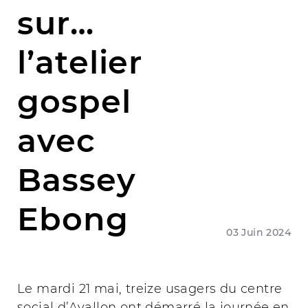
sur…
l’atelier
gospel
avec
Bassey
Ebong
03 Juin 2024
Le mardi 21 mai, treize usagers du centre
social d’Avallon ont démarré la journée en