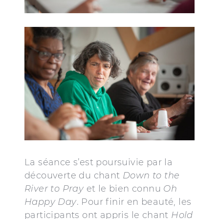
La séance s’est poursuivie par la
découverte du chant
Down to the
River to Pray
et le bien connu
Oh
Happy Day
. Pour finir en beauté, les
participants ont appris le chant
Hold