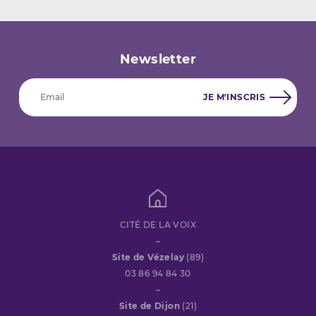
Newsletter
CITÉ DE LA VOIX
–
Site de Vézelay
(89)
03 86 94 84 30
–
Site de Dijon
(21)