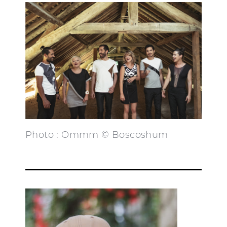
Photo : Ommm © Boscoshum