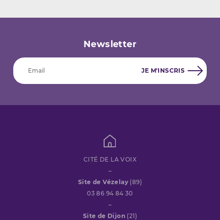
Newsletter
CITÉ DE LA VOIX
–
Site de Vézelay
(89)
03 86 94 84 30
–
Site de Dijon
(21)