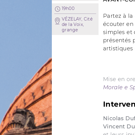
19h00
Partez à l
VÉZELAY, Cité
écouter en 
de la Voix,
grange
simples et
présentés p
artistiques 
Mise en ore
Morale e Sp
Interve
Nicolas Duf
Vincent D
et leurs inv