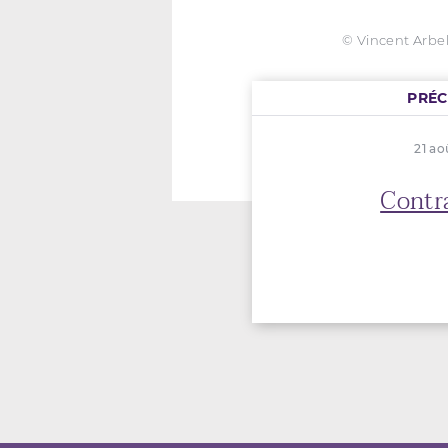
© Vincent Arbe
PRÉ
21 ao
Contr