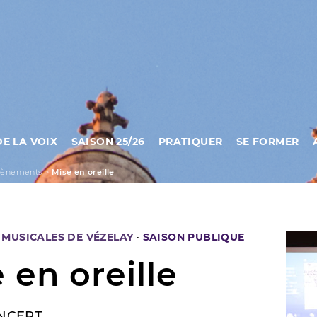
DE LA VOIX
SAISON 25/26
PRATIQUER
SE FORMER
vènements
>
Mise en oreille
MUSICALES DE VÉZELAY
·
SAISON PUBLIQUE
 en oreille
NCERT