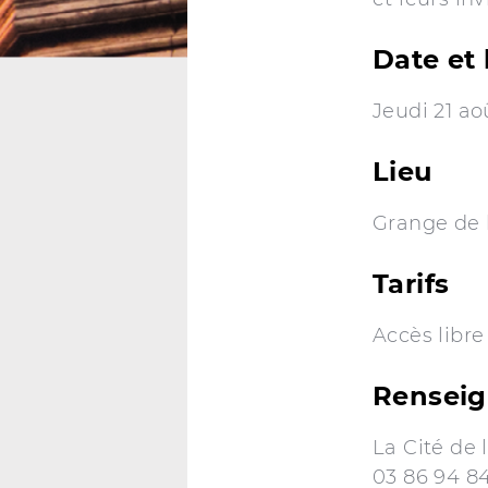
Date et 
Jeudi 21 ao
Lieu
Grange de l
Tarifs
Accès libre
Rensei
La Cité de 
03 86 94 84 