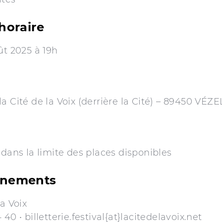
horaire
ût 2025 à 19h
a Cité de la Voix (derrière la Cité) – 89450 VÉZ
 dans la limite des places disponibles
gnements
la Voix
40 • billetterie.festival{at}lacitedelavoix.net