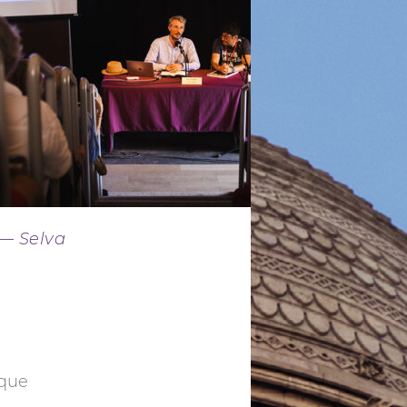
— Selva
ique