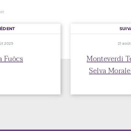
let
CÉDENT
SUIV
ût 2025
21 aoû
a Fuòcs
Monteverdi 
Selva Morale 