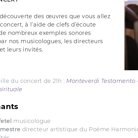
a découverte des œuvres que vous allez
concert, à l’aide de clefs d’écoute
 de nombreux exemples sonores
ar nos musicologues, les directeurs
et leurs invités.
ille du concert de 21h :
Monteverdi Testamento 
irituale
nants
etel
musicologue
umestre
directeur artistique du Poème Harmon
ités