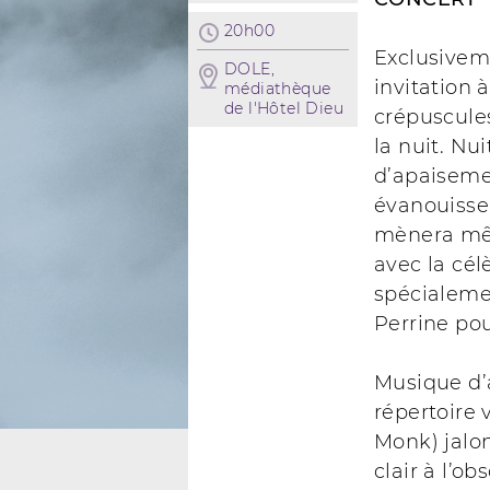
20h00
Exclusivem
DOLE,
invitation 
médiathèque
de l'Hôtel Dieu
crépuscules
la nuit. Nu
d’apaisemen
évanouisse
mènera mêm
avec la cé
spécialeme
Perrine pou
Musique d’
répertoire 
Monk) jalo
clair à l’ob