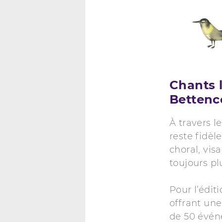
Chants l
Bettenc
À travers le
reste fidè
choral, vis
toujours pl
Pour l’édit
offrant une
de 50 évén