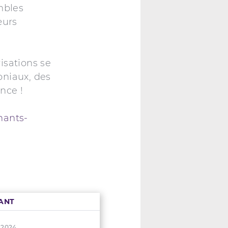
mbles
œurs
isations se
oniaux, des
ence !
hants-
ANT
n 2024