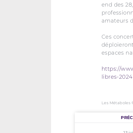
end des 28,
professionn
amateurs d’
Ces concert
déploieront
espaces natu
https://ww
libres-2024
Les Métaboles 
PRÉ
23 ju