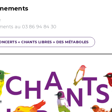
gnements
e
ents au 03 86 94 84 30
ONCERTS « CHANTS LIBRES » DES MÉTABOLES