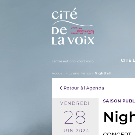
Skip
to
content
CITÉ 
La Cité de la Voix
Accueil
>
Évènements
>
Nightfall
Retour à l'Agenda
SAISON PUBL
VENDREDI
28
Nigh
JUIN 2024
CONCERT