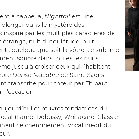
ent a cappella,
Nightfall
est une
à plonger dans le mystère des
 inspiré par les multiples caractères de
it étrange, nuit d’inquiétude, nuit
t : quelque que soit la vôtre, ce sublime
ment sonore dans toutes les nuits
e jusqu’à croiser ceux qui l’habitent,
lèbre
Danse Macabre
de Saint-Saëns
nt transcrite pour chœur par Thibaut
r l’occasion.
aujourd’hui et œuvres fondatrices du
vocal (Fauré, Debussy, Whitacare, Glass et
nnent ce cheminement vocal inédit du
scur.