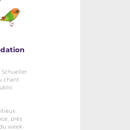
ndation
 Schueller
u chant
ublic
itieux
nce, près
 du week-