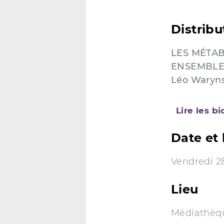
Distribu
LES MÉTA
ENSEMBLE
Léo Waryns
Lire les b
Date et 
Vendredi 28
Lieu
Médiathèqu