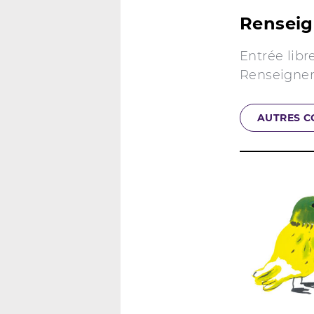
Rensei
Entrée libr
Renseignem
AUTRES C