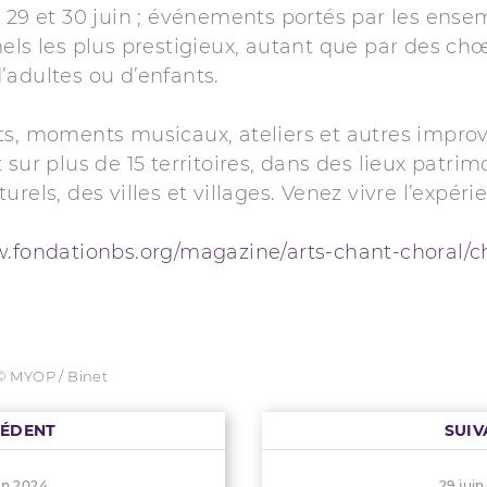
 29 et 30 juin ; événements portés par les ense
els les plus prestigieux, autant que par des ch
adultes ou d’enfants.
s, moments musicaux, ateliers et autres improv
 sur plus de 15 territoires, dans des lieux patrim
rels, des villes et villages. Venez vivre l’expéri
w.fondationbs.org/magazine/arts-chant-choral/c
© MYOP / Binet
CÉDENT
SUIV
in 2024
29 jui