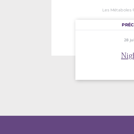
Les Métaboles 
PRÉ
28 ju
Nig