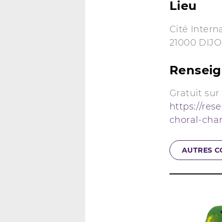
Lieu
Cité Intern
21000 DIJ
Rensei
Gratuit sur
https://res
choral-chan
AUTRES C