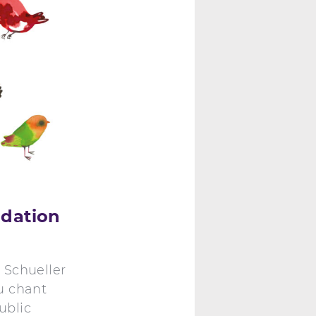
ndation
 Schueller
u chant
ublic