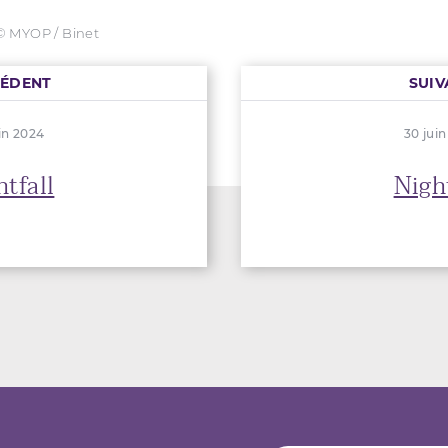
© MYOP / Binet
CÉDENT
SUIV
in 2024
30 jui
htfall
Night