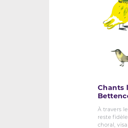
Chants l
Bettenc
À travers le
reste fidè
choral, vis