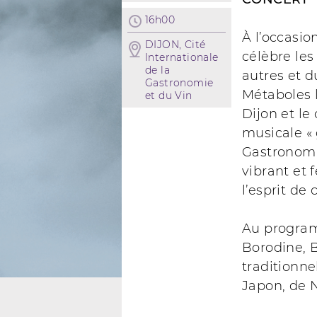
16h00
À l’occasi
DIJON, Cité
célèbre les
Internationale
de la
autres et 
Gastronomie
Métaboles l
et du Vin
Dijon et le
musicale « 
Gastronomi
vibrant et f
l’esprit de
Au program
Borodine, 
traditionn
Japon, de 