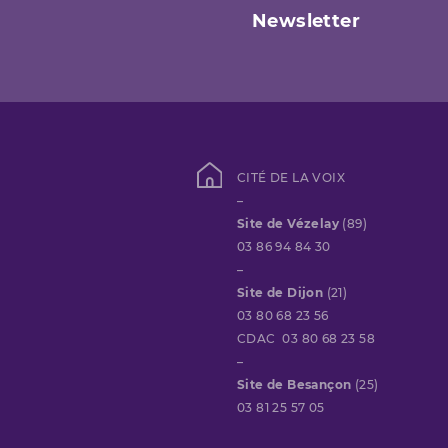
Newsletter
CITÉ DE LA VOIX
–
Site de Vézelay
(89)
03 86 94 84 30
–
Site de Dijon
(21)
03 80 68 23 56
CDAC 03 80 68 23 58
–
Site de Besançon
(25)
03 81 25 57 05