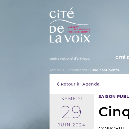
Skip
to
content
CITÉ 
La Cité de la Voix
Accueil
>
Évènements
>
Cinq continents
Retour à l'Agenda
SAISON PUBL
SAMEDI
29
Cinq
JUIN 2024
CONCERT