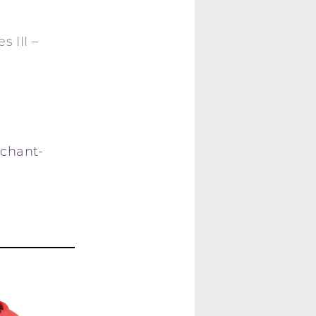
 III –
-chant-