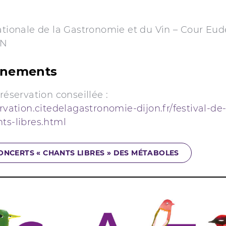
ationale de la Gastronomie et du Vin – Cour Eudes
ON
gnements
 réservation conseillée :
ervation.citedelagastronomie-dijon.fr/festival-de
ts-libres.html
ONCERTS « CHANTS LIBRES » DES MÉTABOLES