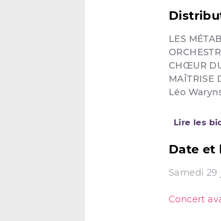
Distribu
LES MÉTA
ORCHESTRE
CHŒUR DU
MAÎTRISE 
Léo Waryns
Lire les b
Date et 
Samedi 29 j
Concert av