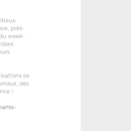
itieux
nce, près
 du week-
mbles
œurs
isations se
oniaux, des
ence !
hants-