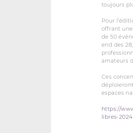
toujours pl
Pour l’édit
offrant une
de 50 évén
end des 28,
professionn
amateurs d’
Ces concert
déploieront
espaces natu
https://ww
libres-2024