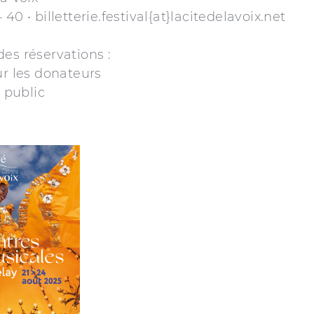
40 • billetterie.festival{at}lacitedelavoix.net
es réservations :
ur les donateurs
t public