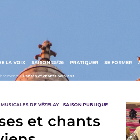
DE LA VOIX
SAISON 25/26
PRATIQUER
SE FORMER
vènements
>
Danses et chants boliviens
MUSICALES DE VÉZELAY
·
SAISON PUBLIQUE
ses et chants
viens