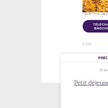
TÉLÉCH
BROCHU
© DR
PRÉ
23 ao
Petit déjeun