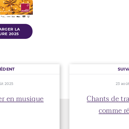
ARGER LA
RE 2025
CÉDENT
SUIV
ût 2025
23 aoû
er en musique
Chants de trav
comme ré