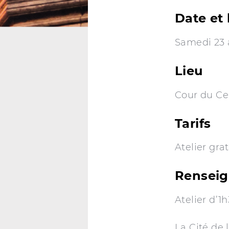
Date et 
Samedi 23 
Lieu
Cour du Ce
Tarifs
Atelier grat
Renseig
Atelier d’1
La Cité de 