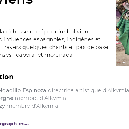
a richesse du répertoire bolivien,
d’influences espagnoles, indigènes et
à travers quelques chants et pas de base
nses : caporal et morenada.
tion
lgadillo Espinoza
directrice artistique d’Alkymi
ergne
membre d’Alkymia
zy
membre d’Alkymia
iographies…