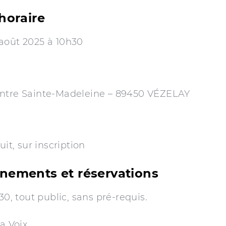
horaire
août 2025 à 10h30
ntre Sainte-Madeleine – 89450 VÉZELAY
uit, sur inscription
nements et réservations
h30, tout public, sans pré-requis.
la Voix