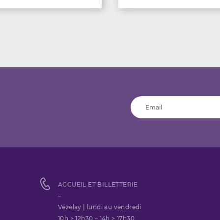
ACCUEIL ET BILLETTERIE
–
Vézelay | lundi au vendredi
10h > 12h30 – 14h > 17h30