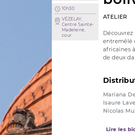
10h30
ATELIER
VÉZELAY,
Centre Sainte-
Madeleine,
Découvrez l
cour
entremêlé 
africaines 
de deux da
Distribu
Mariana De
Isaure Lav
Nicolas Mu
Lire les b