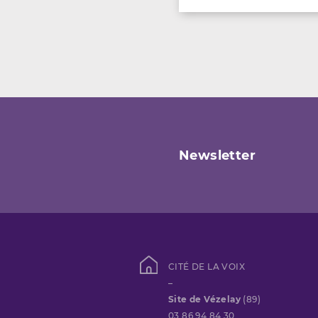
Newsletter
CITÉ DE LA VOIX
–
Site de Vézelay
(89)
03 86 94 84 30