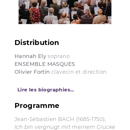
Distribution
Hannah Ely
soprano
ENSEMBLE MASQUES
Olivier Fortin
clavecin et direction
Lire les biographies…
Programme
Jean-Sébastien BACH (1685-1750),
Ich bin vergnügt mit meinem Glücke