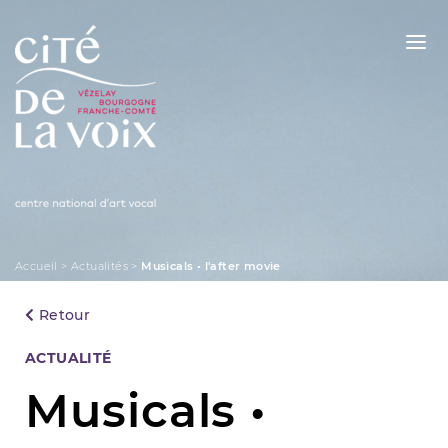
Skip
to
content
La Cité de la Voix
Accueil
>
Actualités
>
Musicals • l'after movie
Retour
Categories
ACTUALITÉ
Musicals •