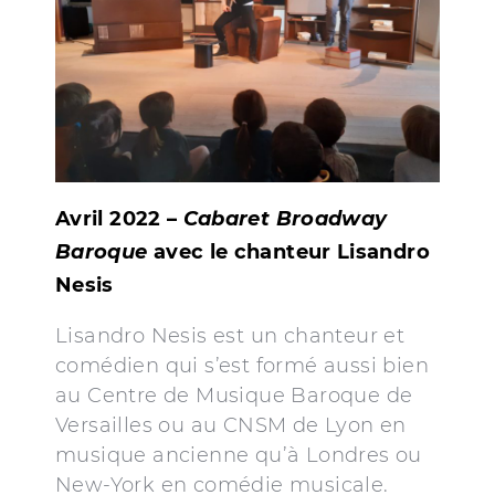
Avril 2022 –
Cabaret Broadway
Baroque
avec le chanteur Lisandro
Nesis
Lisandro Nesis est un chanteur et
comédien qui s’est formé aussi bien
au Centre de Musique Baroque de
Versailles ou au CNSM de Lyon en
musique ancienne qu’à Londres ou
New-York en comédie musicale.