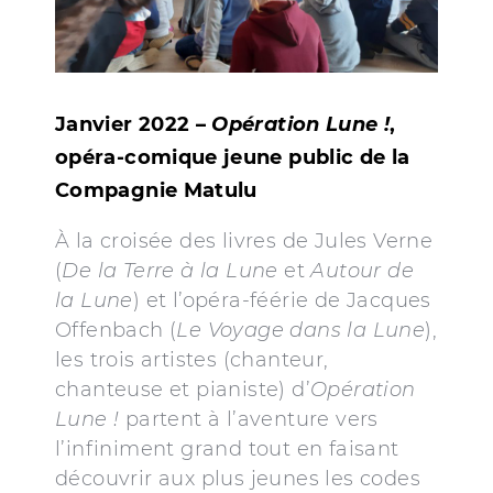
Janvier 2022 –
Opération Lune !
,
opéra-comique jeune public de la
Compagnie Matulu
À la croisée des livres de Jules Verne
(
De la Terre à la Lune
et
Autour de
la Lune
) et l’opéra-féérie de Jacques
Offenbach (
Le Voyage dans la Lune
),
les trois artistes (chanteur,
chanteuse et pianiste) d’
Opération
Lune !
partent à l’aventure vers
l’infiniment grand tout en faisant
découvrir aux plus jeunes les codes