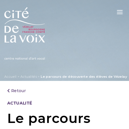
Skip
to
content
La Cité de la Voix
Accueil
>
Actualités
>
Le parcours de découverte des élèves de Vézelay
Retour
Categories
ACTUALITÉ
Le parcours