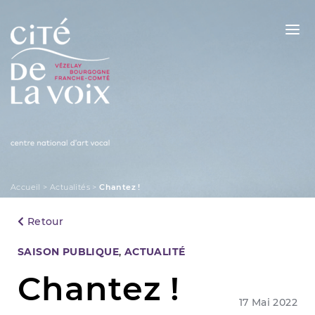
Skip
to
content
La Cité de la Voix
Accueil
>
Actualités
>
Chantez !
Retour
Categories
SAISON PUBLIQUE
,
ACTUALITÉ
Chantez !
17 Mai 2022