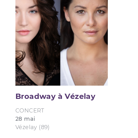
Broadway à Vézelay
CONCERT
28 mai
Vézelay (89)