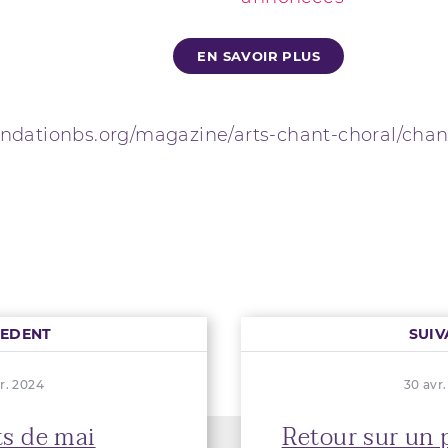
EN SAVOIR PLUS
ondationbs.org/magazine/arts-chant-choral/chan
CEDENT
SUIV
r. 2024
30 avr
s de mai
Retour sur un p