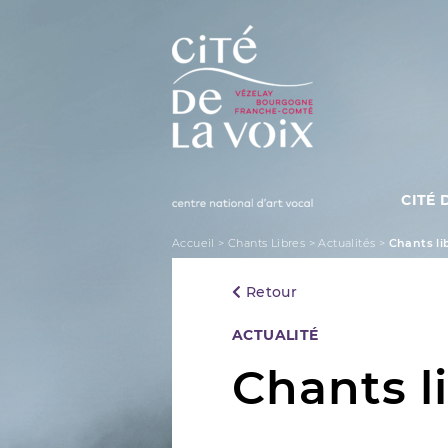
Skip
to
content
CITÉ 
La Cité de la Voix
Accueil
>
Chants Libres
>
Actualités
>
Chants li
Retour
Categories
ACTUALITÉ
Chants l