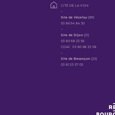
CITÉ DE LA VOIX
–
Site de Vézelay
(89)
03 86 94 84 30
–
Site de Dijon
(21)
03 80 68 23 56
CDAC 03 80 68 23 58
–
Site de Besançon
(25)
03 81 25 57 05