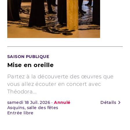
SAISON PUBLIQUE
Mise en oreille
Partez à la découverte des œuvres que
vous allez écouter en concert avec
Théodora...
samedi
18
Juil. 2026
·
Annulé
Détails
Asquins, salle des fêtes
Entrée libre