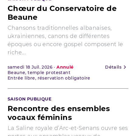
Chœur du Conservatoire de
Beaune
Chansons traditionnelles albanaises,
ukrainiennes, canons de différentes
époques ou encore gospel composent le
riche...
samedi
18
Juil. 2026
·
Annulé
Détails
Beaune, temple protestant
Entrée libre, réservation obligatoire
SAISON PUBLIQUE
Rencontre des ensembles
vocaux féminins
La Saline royale d’Arc-et-Senans ouvre ses