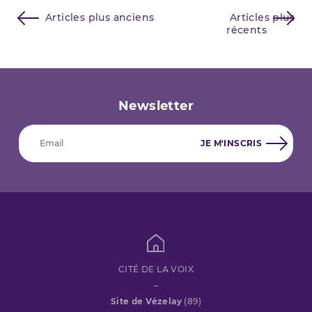
Navigation
Articles plus anciens
Articles plus
récents
des
articles
Newsletter
CITÉ DE LA VOIX
–
Site de Vézelay
(89)