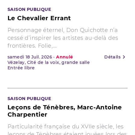
SAISON PUBLIQUE
Le Chevalier Errant
Personnage éternel, Don Quichotte n’a
cessé d’inspirer les artistes au-delà des
frontières. Folie,...
samedi
18
Juil. 2026
·
Annulé
Détails
Vézelay, Cité de la voix, grande salle
Entrée libre
SAISON PUBLIQUE
Leçons de Ténèbres, Marc-Antoine
Charpentier
Particularité française du XVIIe siècle, les
leçons de Ténèbres étaient jouées lors des