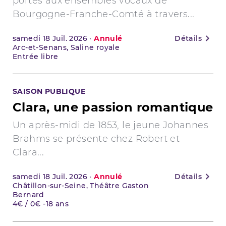
portes aux ensembles vocaux de
Bourgogne-Franche-Comté à travers...
samedi
18
Juil. 2026
·
Annulé
Détails
Arc-et-Senans, Saline royale
Entrée libre
SAISON PUBLIQUE
Clara, une passion romantique
Un après-midi de 1853, le jeune Johannes
Brahms se présente chez Robert et
Clara...
samedi
18
Juil. 2026
·
Annulé
Détails
Châtillon-sur-Seine, Théâtre Gaston
Bernard
4€ / 0€ -18 ans