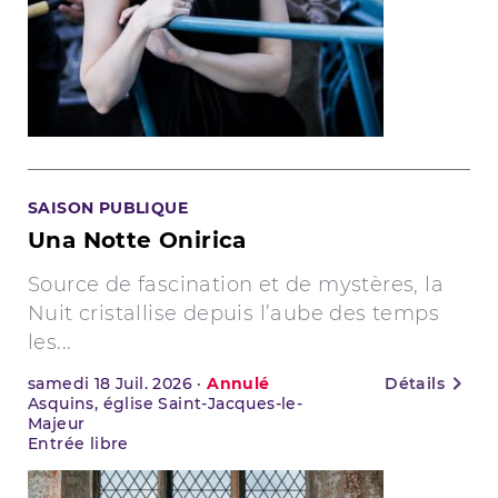
SAISON PUBLIQUE
Una Notte Onirica
Source de fascination et de mystères, la
Nuit cristallise depuis l’aube des temps
les...
samedi
18
Juil. 2026
·
Annulé
Détails
Asquins, église Saint-Jacques-le-
Majeur
Entrée libre