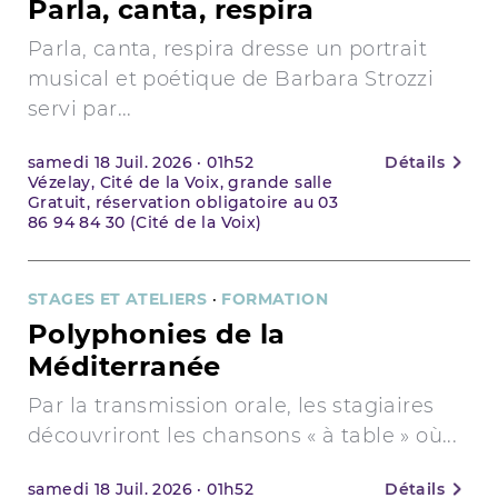
Parla, canta, respira
Parla, canta, respira dresse un portrait
musical et poétique de Barbara Strozzi
servi par...
samedi
18
Juil. 2026
·
01h52
Détails
Vézelay, Cité de la Voix, grande salle
Gratuit, réservation obligatoire au 03
86 94 84 30 (Cité de la Voix)
STAGES ET ATELIERS
·
FORMATION
Polyphonies de la
Méditerranée
Par la transmission orale, les stagiaires
découvriront les chansons « à table » où...
samedi
18
Juil. 2026
·
01h52
Détails