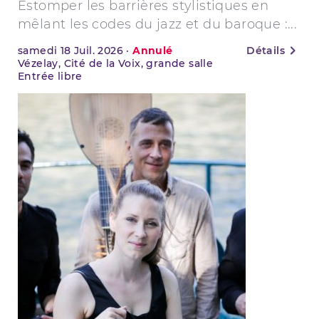
Estomper les barrières stylistiques en
mêlant les codes du jazz et du baroque :...
samedi
18
Juil. 2026
·
Annulé
Détails
Vézelay, Cité de la Voix, grande salle
Entrée libre