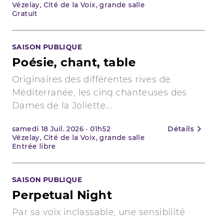
Vézelay, Cité de la Voix, grande salle
Gratuit
SAISON PUBLIQUE
Poésie, chant, table
Originaires des différentes rives de
Méditerranée, les cinq chanteuses des
Dames de la Joliette...
samedi
18
Juil. 2026
·
01h52
Détails
Vézelay, Cité de la Voix, grande salle
Entrée libre
SAISON PUBLIQUE
Perpetual Night
Par sa voix inclassable, une sensibilité