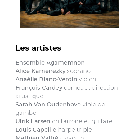
Les artistes
Ensemble Agamemnon
Alice Kamenezky
soprano
Anaëlle Blanc-Verdin
violon
François Cardey
cornet et direction
artistique
Sarah Van Oudenhove
viole de
gambe
Ulrik Larsen
chitarrone et guitare
Louis Capeille
harpe triple
Mathieu Valfré
clavecin