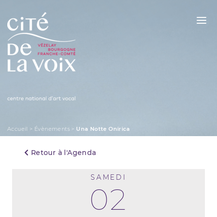
Skip
to
content
La Cité de la Voix
Accueil
>
Évènements
>
Una Notte Onirica
Retour à l'Agenda
SAMEDI
02