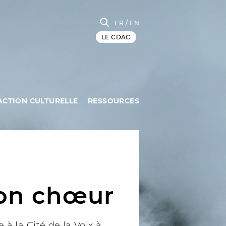
FR
/ EN
LE CDAC
ACTION CULTURELLE
RESSOURCES
ion chœur
à la Cité de la Voix à