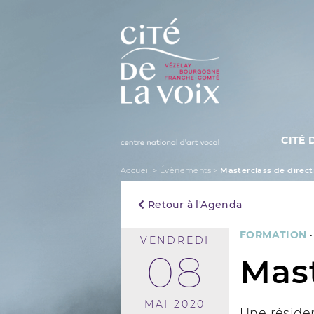
Skip
to
content
CITÉ 
La Cité de la Voix
Accueil
>
Évènements
>
Masterclass de direc
Retour à l'Agenda
FORMATION
VENDREDI
08
Mast
MAI 2020
Une résiden