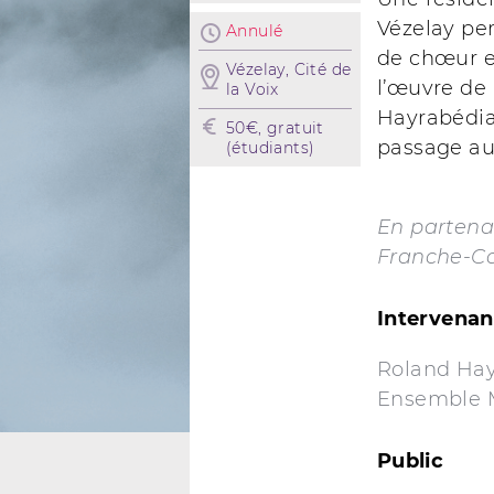
Vézelay per
Annulé
de chœur en
Vézelay, Cité de
l’œuvre de 
la Voix
Hayrabédian
50€, gratuit
passage au
(étudiants)
En partena
Franche-C
Intervenan
Roland Ha
Ensemble M
Public