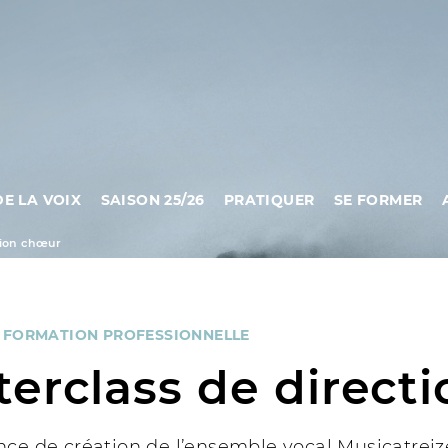
DE LA VOIX
SAISON 25/26
PRATIQUER
SE FORMER
tion chœur
·
FORMATION PROFESSIONNELLE
erclass de direct
ce de création de l’ensemble vocal Musicatreize 