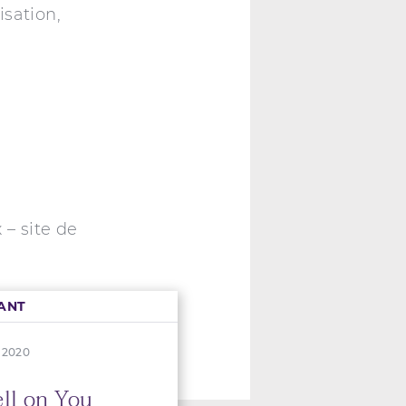
isation,
 – site de
ANT
 2020
ell on You