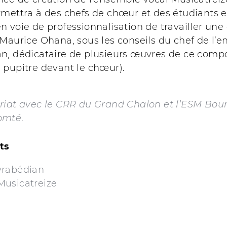
mettra à des chefs de chœur et des étudiants e
 voie de professionnalisation de travailler un
Maurice Ohana, sous les conseils du chef de l’
, dédicataire de plusieurs œuvres de ce composi
 pupitre devant le chœur).
riat avec le CRR du Grand Chalon et l’ESM Bou
omté
.
ts
yrabédian
usicatreize