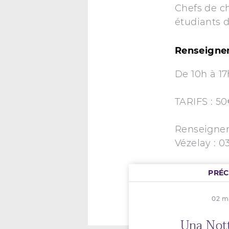
Chefs de ch
étudiants 
Renseignem
De 10h à 17
TARIFS : 50
Renseigneme
Vézelay : 0
PRÉ
02 m
Una Nott