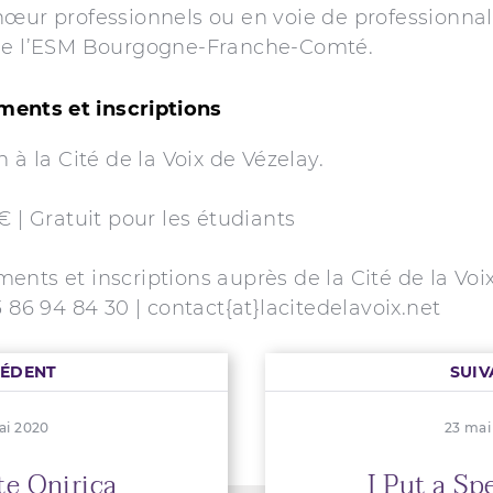
œur professionnels ou en voie de professionnal
de l’ESM Bourgogne-Franche-Comté.
ents et inscriptions
h à la Cité de la Voix de Vézelay.
€ | Gratuit pour les étudiants
nts et inscriptions auprès de la Cité de la Voix
3 86 94 84 30 | contact{at}lacitedelavoix.net
CÉDENT
SUIV
ai 2020
23 mai
e Onirica
I Put a Sp