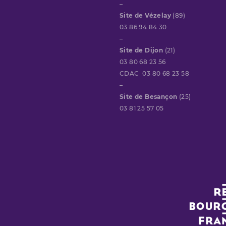
–
Site de Vézelay
(89)
03 86 94 84 30
–
Site de Dijon
(21)
03 80 68 23 56
CDAC 03 80 68 23 58
–
Site de Besançon
(25)
03 81 25 57 05