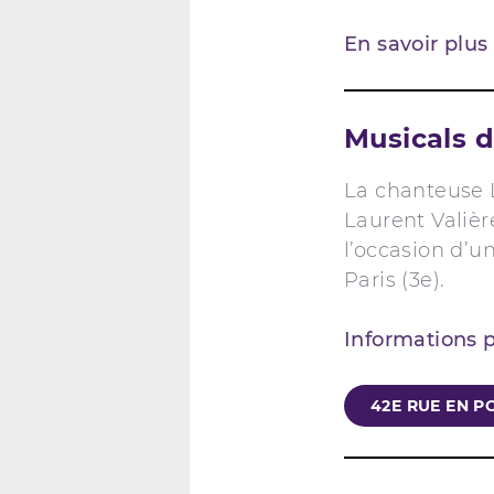
En savoir plu
Musicals 
La chanteuse L
Laurent Valiè
l’occasion d’u
Paris (3e).
Informations 
42E RUE EN 