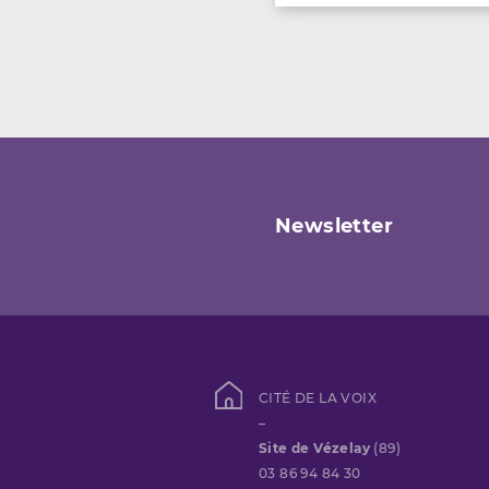
Newsletter
CITÉ DE LA VOIX
–
Site de Vézelay
(89)
03 86 94 84 30