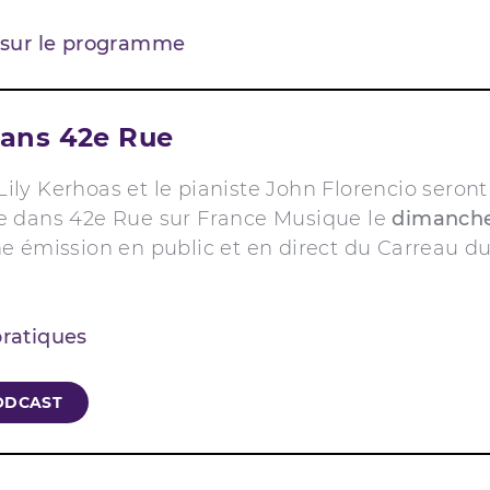
s sur le programme
dans
42e Rue
ily Kerhoas et le pianiste John Florencio seron
re dans 42e Rue sur France Musique le
dimanche 
ne émission en public et en direct du Carreau d
pratiques
PODCAST