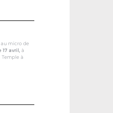
t au micro de
17 avril,
à
u Temple à