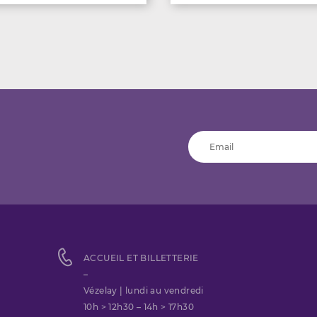
ACCUEIL ET BILLETTERIE
–
Vézelay | lundi au vendredi
10h > 12h30 – 14h > 17h30