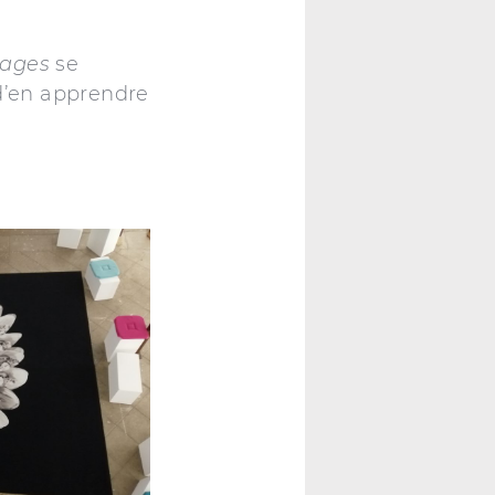
nages
se
 d’en apprendre