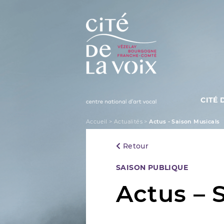
Skip
to
content
CITÉ 
La Cité de la Voix
Accueil
>
Actualités
>
Actus - Saison Musicals
Retour
Categories
SAISON PUBLIQUE
Actus – 