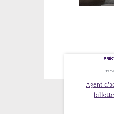
PRÉ
09 ma
Agent d'a
billett