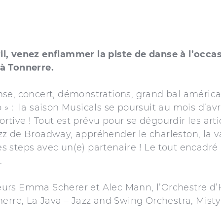
il, venez enflammer la piste de danse à l’occa
à Tonnerre.
anse, concert, démonstrations, grand bal améri
 » : la saison Musicals se poursuit au mois d’avr
rtive ! Tout est prévu pour se dégourdir les arti
zz de Broadway, appréhender le charleston, la v
s steps avec un(e) partenaire ! Le tout encadré
.
eurs Emma Scherer et Alec Mann, l’Orchestre d
nnerre, La Java – Jazz and Swing Orchestra, Mist