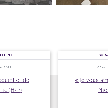
CEDENT
SUIV
r. 2022
05 avr
ccueil et de
« Je vous ai
erie (H/F)
Niè