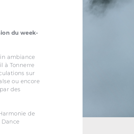
sion du week-
cain ambiance
il à Tonnerre
culations sur
alse ou encore
 par des
’Harmonie de
y Dance