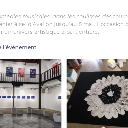
n
médies musicales, dans les coulisses des tour
enier à sel d’Avallon jusqu’au 8 mai. L’occasion
r un univers artistique à part entière.
de l’événement