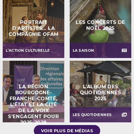
PORTRAIT
LES CONCERTS DE
D’ARTISTES… LA
NOËL 2025
COMPAGNIE OFAM
L’ACTION CULTURELLE
LA SAISON
LA RÉGION
L’ALBUM DES
BOURGOGNE-
QUOTIDIENNES
FRANCHE-COMTÉ,
2025
L’ÉTAT ET LA CITÉ
DE LA VOIX
LES QUOTIDIENNES
S’ENGAGENT POUR
2025-2028
VOIR PLUS DE MÉDIAS