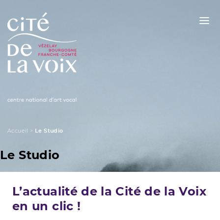
Skip
to
content
La Cité de la Voix
Accueil
>
Le Studio
Le Studio
L’actualité de la Cité de la Voix
en un clic !