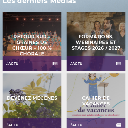
Les derniers Médias
RETOUR SUR…
FORMATIONS,
GRAINES DE
WEBINAIRES ET
CHŒUR – 100 %
STAGES 2026 / 2027
CHORALE
L’ACTU
L’ACTU
DEVENEZ MÉCÈNES
CAHIER DE
VACANCES
L’ACTU
L’ACTU