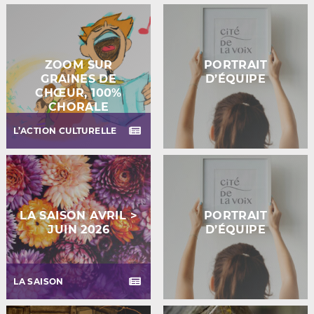
ZOOM SUR
PORTRAIT
GRAINES DE
D’ÉQUIPE
CHŒUR, 100%
CHORALE
L’ACTION CULTURELLE
LA SAISON AVRIL >
PORTRAIT
JUIN 2026
D’ÉQUIPE
LA SAISON