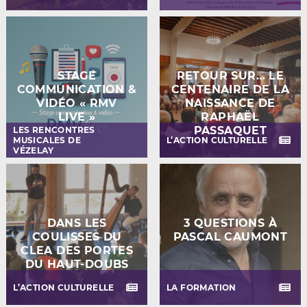
STAGE
RETOUR SUR… LE
COMMUNICATION &
CENTENAIRE DE LA
VIDÉO « RMV
NAISSANCE DE
LIVE »
RAPHAËL
PASSAQUET
LES RENCONTRES
MUSICALES DE
L’ACTION CULTURELLE
VÉZELAY
DANS LES
3 QUESTIONS À
COULISSES DU
PASCAL CAUMONT
CLEA DES PORTES
DU HAUT-DOUBS
L’ACTION CULTURELLE
LA FORMATION