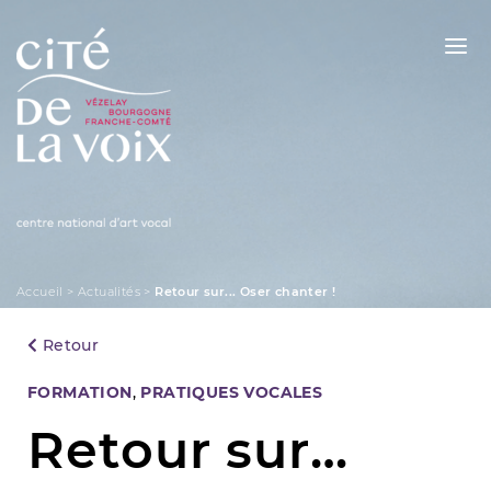
Skip
to
content
La Cité de la Voix
Accueil
>
Actualités
>
Retour sur... Oser chanter !
Retour
Categories
FORMATION
,
PRATIQUES VOCALES
Retour sur…