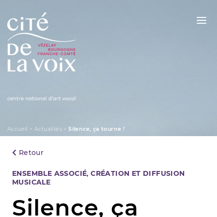
Skip
to
content
La Cité de la Voix
Accueil
>
Actualités
>
Silence, ça tourne !
Retour
Categories
ENSEMBLE ASSOCIÉ
,
CRÉATION ET DIFFUSION
MUSICALE
Silence, ça