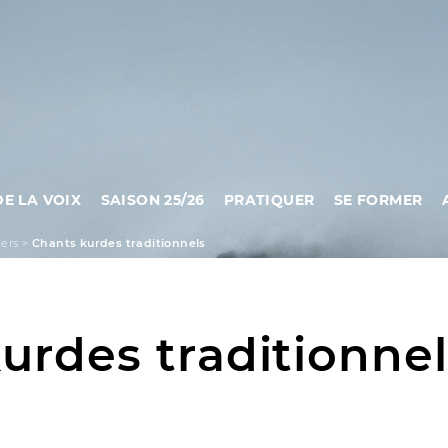
DE LA VOIX
SAISON 25/26
PRATIQUER
SE FORMER
iers
>
Chants kurdes traditionnels
urdes traditionnel