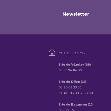
Newsletter
CITÉ DE LA VOIX
–
Site de Vézelay
(89)
03 86 94 84 30
–
Site de Dijon
(21)
03 80 68 23 56
CDAC 03 80 68 23 58
–
Site de Besançon
(25)
03 81 25 57 05