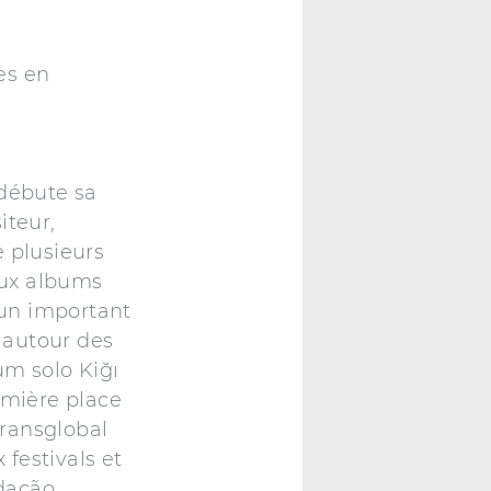
les en
 débute sa
iteur,
e plusieurs
eux albums
e un important
s autour des
um solo Kiğı
emière place
Transglobal
festivals et
ndação