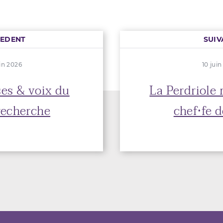
CEDENT
SUIV
in 2026
10 jui
es & voix du
La Perdriole
echerche
chef·fe 