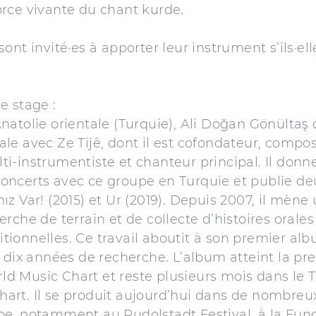
orce vivante du chant kurde.
sont invité·es à apporter leur instrument s’ils·el
e stage :
Anatolie orientale (Turquie), Ali Doğan Gönültaş
ale avec Ze Tijê, dont il est cofondateur, compos
ti-instrumentiste et chanteur principal. Il donn
concerts avec ce groupe en Turquie et publie d
mız Var! (2015) et Ur (2019). Depuis 2007, il mèn
erche de terrain et de collecte d’histoires orale
tionnelles. Ce travail aboutit à son premier alb
de dix années de recherche. L’album atteint la pr
d Music Chart et reste plusieurs mois dans le 
art. Il se produit aujourd’hui dans de nombreux 
ope, notamment au Rudolstadt Festival, à la Fu