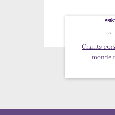
PRÉ
09 ju
Chants cors
monde r