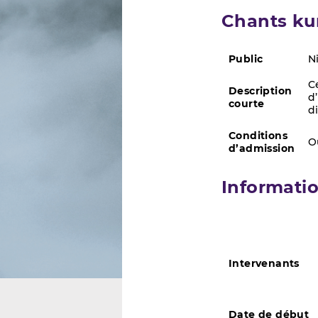
Chants kur
Public
N
C
Description
d
courte
d
Conditions
O
d’admission
Informati
Intervenants
Date de début