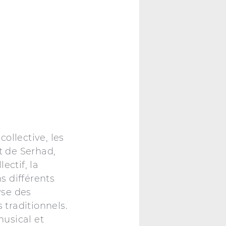
ollective, les
t de Serhad,
ectif, la
s différents
yse des
traditionnels.
musical et