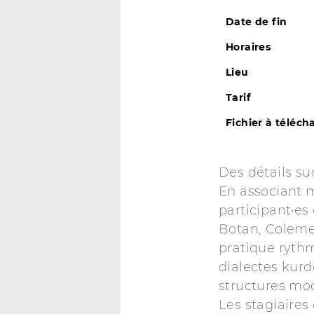
Date de fin
Horaires
Lieu
Tarif
Fichier à téléch
Des détails sur
En associant m
participant·e
Botan, Colemerg
pratique rythm
dialectes kurd
structures mod
Les stagiaires