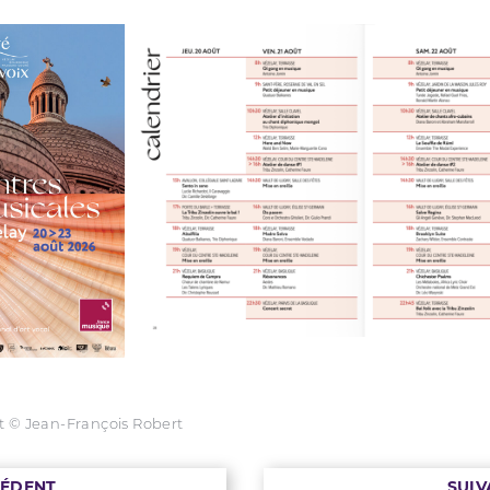
t © Jean-François Robert
CÉDENT
SUIV