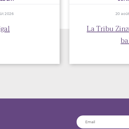
ût 2026
20 aoû
gal
La Tribu Zinz
bal