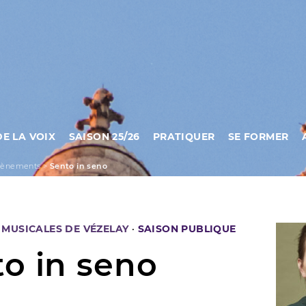
DE LA VOIX
SAISON 25/26
PRATIQUER
SE FORMER
vènements
>
Sento in seno
MUSICALES DE VÉZELAY
·
SAISON PUBLIQUE
o in seno