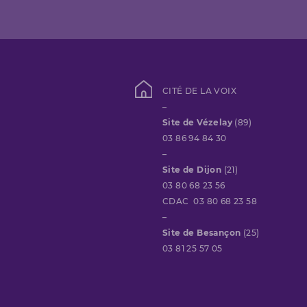
CITÉ DE LA VOIX
–
Site de Vézelay
(89)
03 86 94 84 30
–
Site de Dijon
(21)
03 80 68 23 56
CDAC 03 80 68 23 58
–
Site de Besançon
(25)
03 81 25 57 05