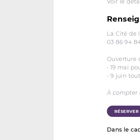
Voir le dét
Renseig
La Cité de 
03 86 94 84 
Ouverture d
• 19 mai po
• 9 juin tou
À compter d
RÉSERVER 
Dans le ca