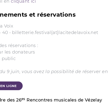
ail en
cliquant ici
nements et réservations
la Voix
40 • billetterie.festival{at}lacitedelavoix.net
es réservations :
ur les donateurs
t public
u 9 juin, vous avez la possibilité de réserver en
EN LIGNE
es
dre des 26
Rencontres musicales de Vézelay