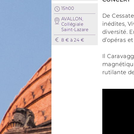
15h00
De Cessate
AVALLON,
inédites, V
Collégiale
Saint-Lazare
diversité. E
d’opéras et 
8 € à 24 €
Il Caravagg
magnétique 
rutilante d