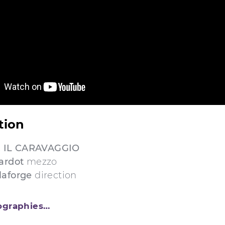
tion
 IL CARAVAGGIO
hardot
mezzo
laforge
direction
iographies…