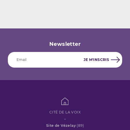
Newsletter
CITÉ DE LA VOIX
–
Site de Vézelay
(89)