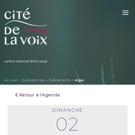
Skip
to
content
La Cité de la Voix
Accueil
>
Quotidiennes
>
Évènements
>
Aïgal
Retour à l'Agenda
DIMANCHE
02