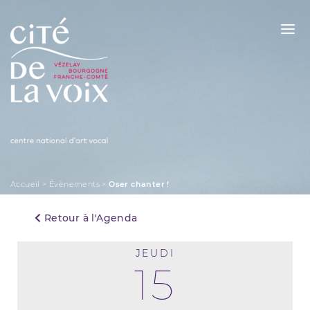
Skip
to
content
La Cité de la Voix
Accueil
>
Évènements
>
Oser chanter !
Retour à l'Agenda
JEUDI
15