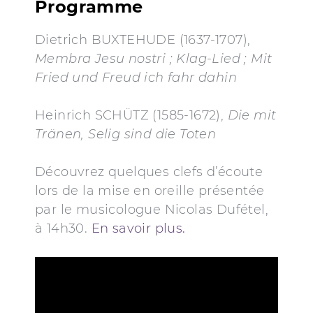
Programme
Dietrich BUXTEHUDE (1637-1707),
Membra Jesu nostri ; Klag-Lied ; Mit
Fried und Freud ich fahr dahin
Heinrich SCHÜTZ (1585-1672),
Die mit
Tränen, Selig sind die Toten
Découvrez quelques clefs d’écoute
lors de la mise en oreille présentée
par le musicologue Nicolas Dufétel,
à 14h30.
En savoir plus.