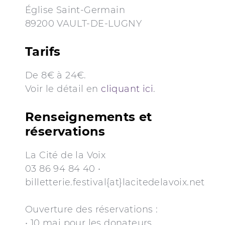
Église Saint-Germain
89200 VAULT-DE-LUGNY
Tarifs
De 8€ à 24€.
Voir le détail en
cliquant ici
.
Renseignements et
réservations
La Cité de la Voix
03 86 94 84 40 •
billetterie.festival{at}lacitedelavoix.net
Ouverture des réservations :
• 10 mai pour les donateurs