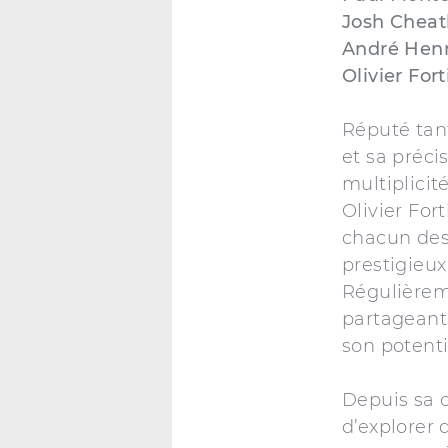
Josh Chea
André Henr
Olivier Fort
Réputé tant
et sa préc
multiplicit
Olivier Fo
chacun des 
prestigieu
Régulièreme
partageant 
son potenti
Depuis sa 
d’explorer 