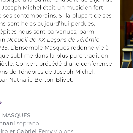
, Joseph Michel était un musicien fort
 ses contemporains. Si la plupart de ses
ns sont hélas aujourd’hui perdues,
épites nous sont parvenues, parmi
 un
Recueil de XX Leçons de Jérémie
1735. L’Ensemble Masques redonne vie à
ue sublime dans la plus pure tradition
iècle. Concert précédé d’une conférence
çons de Ténèbres de Joseph Michel,
ar Nathalie Berton-Blivet.
s
 MASQUES
nnani
soprano
ro et Gabriel Ferry
violons