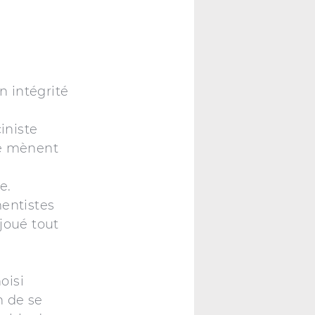
n intégrité
a
iniste
le mènent
e.
mentistes
joué tout
oisi
n de se