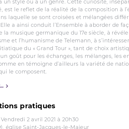
 un style ou à un genre. Cette curiosité, insépa
é, est le reflet de la réalité de la composition à 
s laquelle se sont croisées et mélangées diffé
 Elle a ainsi conduit l’Ensemble à aborder de fa
e la musique germanique du 17e siècle, à révéle
isme et l’humanisme de Telemann, à s’intéresse
itiatique du « Grand Tour », tant de choix artisti
 un goût pour les échanges, les mélanges, les e
comme en témoigne d’ailleurs la variété de natio
qui le composent.
E…
tions pratiques
Vendredi 2 avril 2021 à 20h30
), église Saint-Jacques-le-Majeur