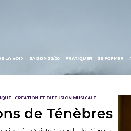
DE LA VOIX
SAISON 25/26
PRATIQUER
SE FORMER
IQUE
·
CRÉATION ET DIFFUSION MUSICALE
ons de Ténèbres
musique à la Sainte-Chapelle de Dijon de