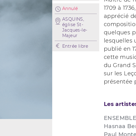
1709 à 1736
Annulé
apprécié de
ASQUINS,
compositio
église St-
Jacques-le-
quelques p
Majeur
lesquelles
Entrée libre
publié en 
cette musiq
du Grand S
sur les Le
présentée p
Les artiste
ENSEMBLE
Hasnaa Be
Paul Montei