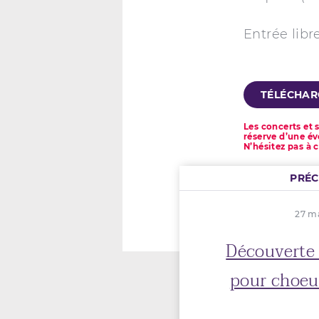
Entrée libr
TÉLÉCHARG
Les concerts et 
réserve d’une év
N’hésitez pas à 
PRÉ
27 ma
Découverte 
pour choeu