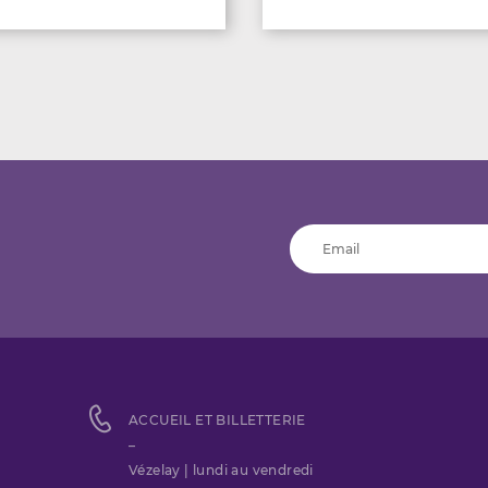
ACCUEIL ET BILLETTERIE
–
Vézelay | lundi au vendredi