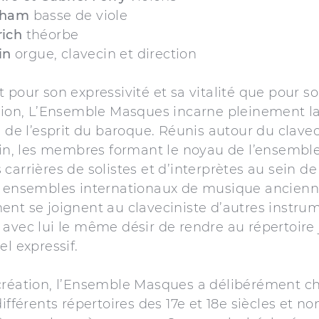
tham
basse de viole
ich
théorbe
in
orgue, clavecin et direction
 pour son expressivité et sa vitalité que pour so
ision, L’Ensemble Masques incarne pleinement l
é de l’esprit du baroque. Réunis autour du clavec
rtin, les membres formant le noyau de l’ensemb
carrières de solistes et d’interprètes au sein de
x ensembles internationaux de musique ancienn
nt se joignent au claveciniste d’autres instru
avec lui le même désir de rendre au répertoire 
el expressif.
création, l’Ensemble Masques a délibérément ch
différents répertoires des 17e et 18e siècles et no