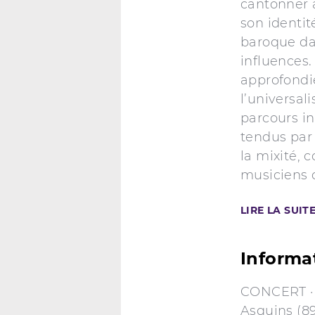
cantonner à
son identit
baroque dan
influences.
approfondi
l’universal
parcours in
tendus par
la mixité, 
musiciens 
LIRE LA SUIT
Informa
CONCERT · 
Asquins (89