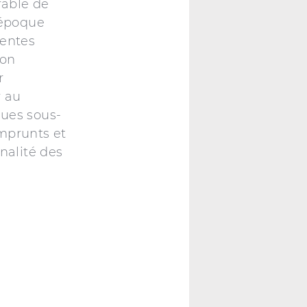
rable de
l’époque
rentes
çon
r
r au
ques sous-
mprunts et
nalité des