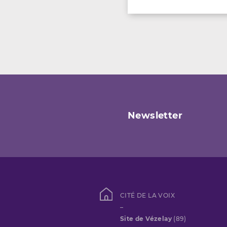
Newsletter
CITÉ DE LA VOIX
–
Site de Vézelay
(89)