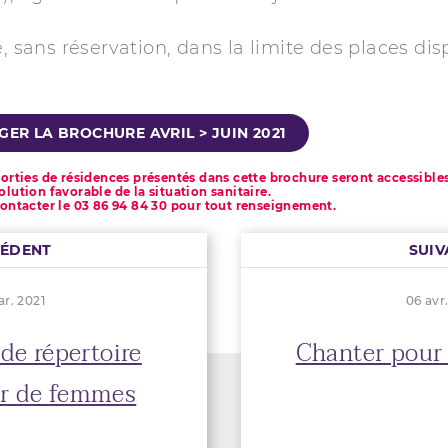
e, sans réservation, dans la limite des places dis
ER LA BROCHURE AVRIL > JUIN 2021
sorties de résidences présentés dans cette brochure seront accessible
olution favorable de la situation sanitaire.
contacter le 03 86 94 84 30 pour tout renseignement.
CÉDENT
SUIV
r. 2021
06 avr
de répertoire
Chanter pour 
r de femmes