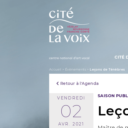
Skip
to
content
CITÉ 
La Cité de la Voix
Accueil
>
Évènements
>
Leçons de Ténèbres
Retour à l'Agenda
SAISON PUBL
VENDREDI
02
Leç
AVR. 2021
Maître de 