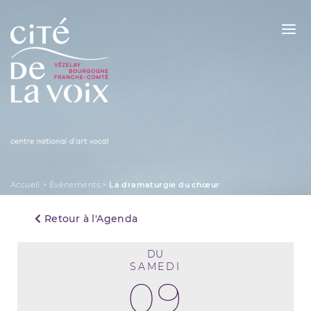
Skip
to
content
La Cité de la Voix
Accueil
>
Évènements
>
La dramaturgie du chœur
Retour à l'Agenda
DU
SAMEDI
09