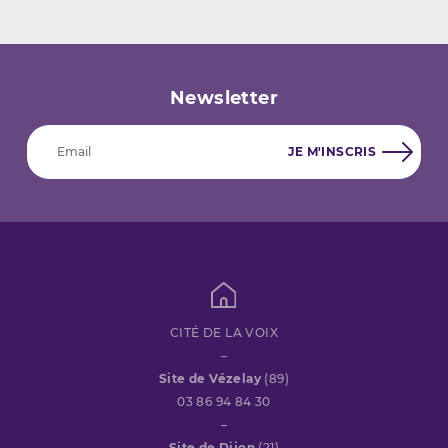
Newsletter
CITÉ DE LA VOIX
–
Site de Vézelay
(89)
03 86 94 84 30
–
Site de Dijon
(21)