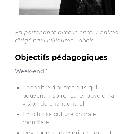
En partenariat avec le chœur Anima
dirigé par Guillaume Labois.
Objectifs pédagogiques
Week-end 1
Connaître d’autres arts qui
peuvent inspirer et renouveler la
vision du chant choral
Enrichir sa culture chorale
mondiale
Développer un esprit critique et