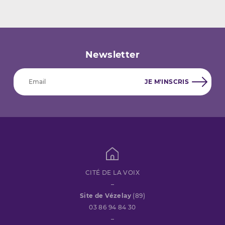
Newsletter
CITÉ DE LA VOIX
–
Site de Vézelay
(89)
03 86 94 84 30
–