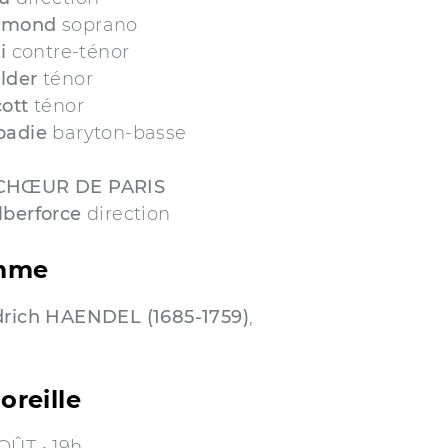
dmond
soprano
i
contre-ténor
lder
ténor
ott
ténor
badie
baryton-basse
 CHŒUR DE PARIS
lberforce
direction
mme
drich HAENDEL (1685-1759)
,
oreille
OÛT • 19h