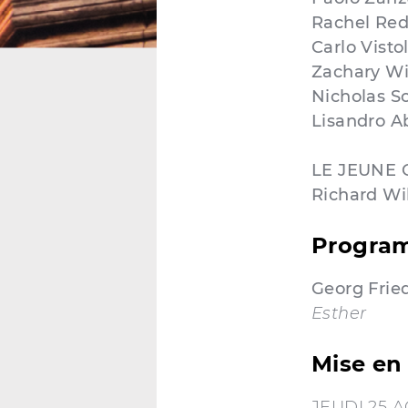
Rachel Re
Carlo Vistol
Zachary Wi
Nicholas Sc
Lisandro A
LE JEUNE
Richard Wi
Progra
Georg Frie
Esther
Mise en 
JEUDI 25 A