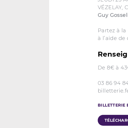
VÉZELAY, Ci
Guy Gossel
Partez à la
à l’aide de
Renseig
De 8€ à 4
03 86 94 8
billetterie.
BILLETTERIE 
TÉLÉCHAR