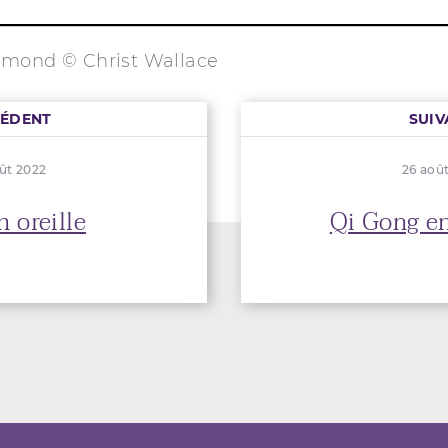
mond © Christ Wallace
CÉDENT
SUIV
ût 2022
26 aoû
n oreille
Qi Gong e