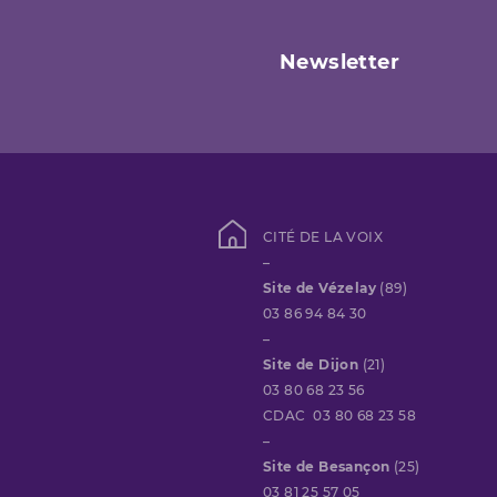
Newsletter
CITÉ DE LA VOIX
–
Site de Vézelay
(89)
03 86 94 84 30
–
Site de Dijon
(21)
03 80 68 23 56
CDAC 03 80 68 23 58
–
Site de Besançon
(25)
03 81 25 57 05