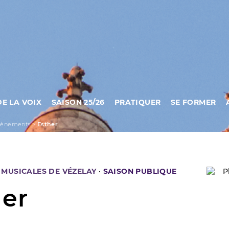
DE LA VOIX
SAISON 25/26
PRATIQUER
SE FORMER
vènements
>
Esther
MUSICALES DE VÉZELAY
·
SAISON PUBLIQUE
her