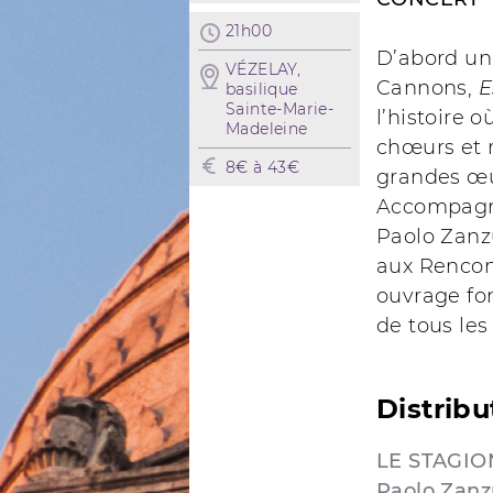
21h00
D’abord un
VÉZELAY,
Cannons,
E
basilique
Sainte-Marie-
l’histoire 
Madeleine
chœurs et 
8€ à 43€
grandes œu
Accompagné
Paolo Zanzu
aux Rencon
ouvrage fo
de tous les
Distribu
LE STAGIO
Paolo Zanz