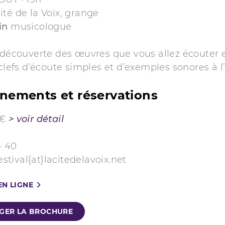
té de la Voix, grange
in
musicologue
 découverte des œuvres que vous allez écouter 
 clefs d’écoute simples et d’exemples sonores à l
nements et réservations
3€
> voir détail
4 40
festival{at}lacitedelavoix.net
EN LIGNE
GER LA BROCHURE