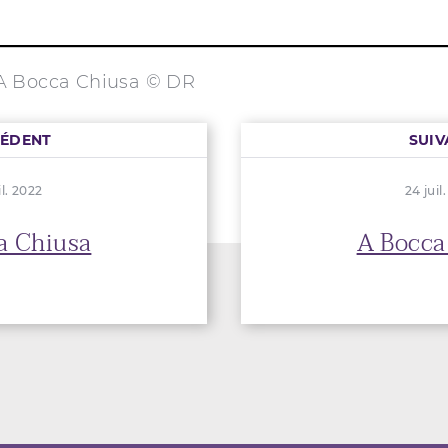
A Bocca Chiusa © DR
CÉDENT
SUIV
il. 2022
24 juil
a Chiusa
A Bocca