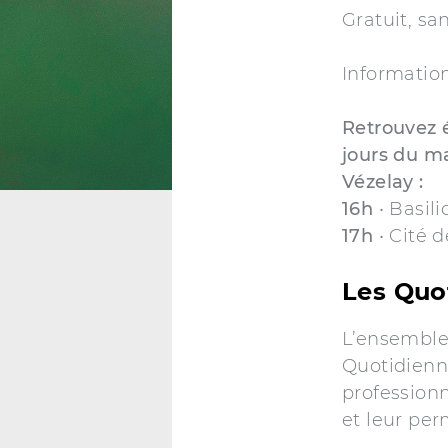
Gratuit, sa
Information
Retrouvez 
jours du ma
Vézelay :
16h
• Basili
17h
• Cité d
Les Quo
L’ensemble
Quotidienne
professionn
et leur pe