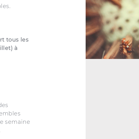
les.
t tous les
llet) à
des
sembles
une semaine
.