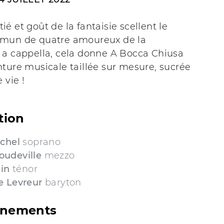
é et goût de la fantaisie scellent le
mun de quatre amoureux de la
 a cappella, cela donne A Bocca Chiusa
ture musicale taillée sur mesure, sucrée
 vie !
tion
ichel
soprano
oudeville
mezzo
lin
ténor
e Levreur
baryton
gnements