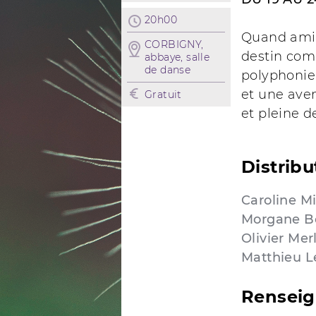
20h00
Quand amiti
CORBIGNY,
destin com
abbaye, salle
de danse
polyphonie
et une aven
Gratuit
et pleine de
Distribu
Caroline M
Morgane B
Olivier Mer
Matthieu L
Rensei