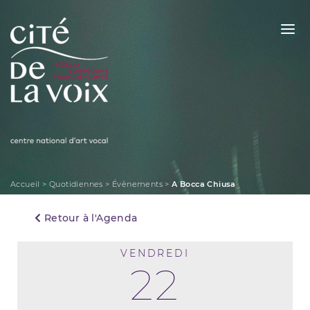
Skip
to
content
La Cité de la Voix
Accueil
>
Quotidiennes
>
Évènements
>
A Bocca Chiusa
Retour à l'Agenda
VENDREDI
22