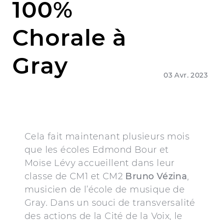
100%
Chorale à
Gray
03 Avr. 2023
Cela fait maintenant plusieurs mois
que les écoles Edmond Bour et
Moïse Lévy accueillent dans leur
classe de CM1 et CM2
Bruno Vézina
,
musicien de l’école de musique de
Gray. Dans un souci de transversalité
des actions de la Cité de la Voix, le