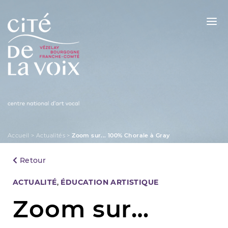
Skip
to
content
La Cité de la Voix
Accueil
>
Actualités
>
Zoom sur... 100% Chorale à Gray
Retour
Categories
ACTUALITÉ
,
ÉDUCATION ARTISTIQUE
Zoom sur…