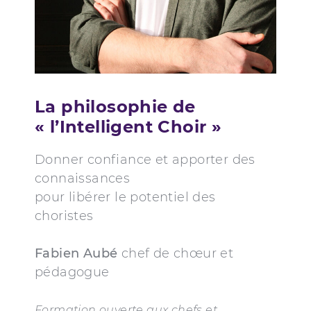
La philosophie de
« l’Intelligent Choir »
Donner confiance et apporter des
connaissances
pour libérer le potentiel des
choristes
Fabien Aubé
chef de chœur et
pédagogue
Formation ouverte aux chefs et