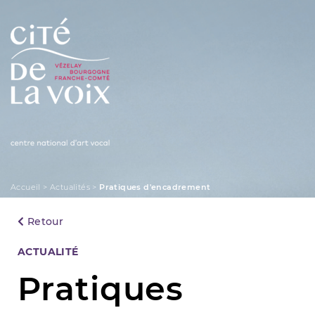
Skip
to
content
La Cité de la Voix
Accueil
>
Actualités
>
Pratiques d'encadrement
Retour
Categories
ACTUALITÉ
Pratiques