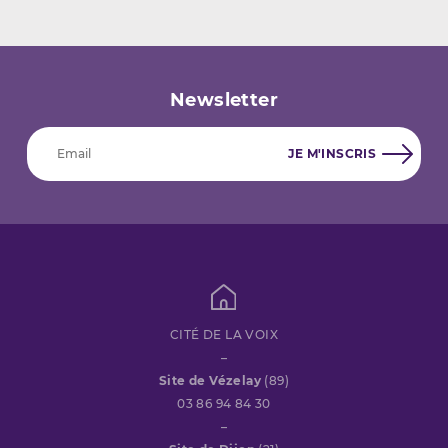
Newsletter
CITÉ DE LA VOIX
–
Site de Vézelay
(89)
03 86 94 84 30
–