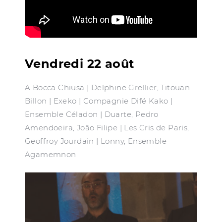
Vendredi 22 août
A Bocca Chiusa | Delphine Grellier, Titouan
Billon | Exeko | Compagnie Difé Kako |
Ensemble Céladon | Duarte, Pedro
Amendoeira, João Filipe | Les Cris de Paris,
Geoffroy Jourdain | Lonny, Ensemble
Agamemnon