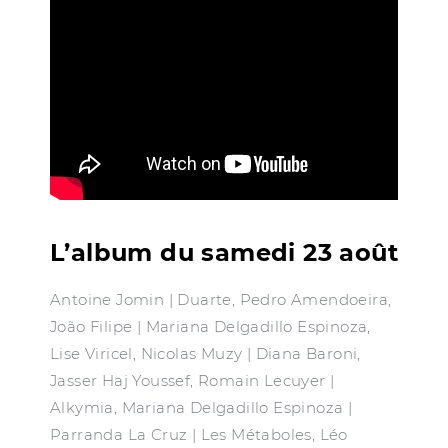
L’album du samedi 23 août
Antoine Jomin | Duarte, Pedro Amendoeira,
João Filipe | Mariana Delgadillo Espinoza,
Lise Viricel, Nicolas Muzy | Diana Baroni,
Jasser Haj Youssef, Romain Lecuyer |
Alkymia, Mariana Delgadillo Espinoza |
Parranda La Cruz | Les Métaboles, Léo