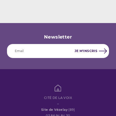
Newsletter
CITÉ DE LA VOIX
–
Site de Vézelay
(89)
03 86 94 84 30