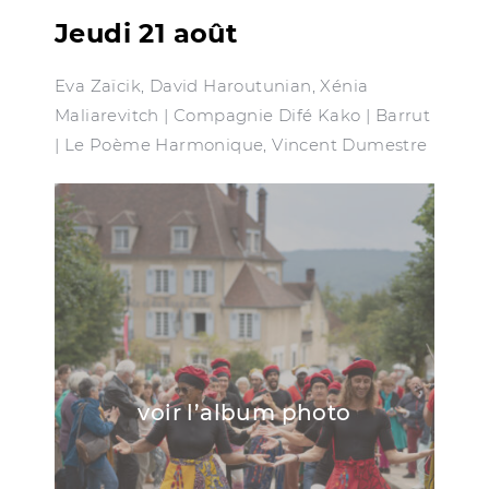
Jeudi 21 août
Eva Zaïcik, David Haroutunian, Xénia
Maliarevitch | Compagnie Difé Kako | Barrut
| Le Poème Harmonique, Vincent Dumestre
voir l’album photo