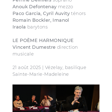
Perrine Devillers
soprano
Anouk Defontenay
mezzo
Paco Garcia, Cyril Auvity
ténors
Romain Bockler, Imanol
Iraola
barytons
LE POÈME HARMONIQUE
Vincent Dumestre
direction
musicale
21 août 2025 | Vézelay, basilique
Sainte-Marie-Madeleine