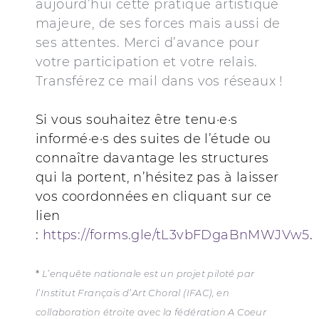
aujourd’hui cette pratique artistique
majeure, de ses forces mais aussi de
ses attentes. Merci d’avance pour
votre participation et votre relais.
Transférez ce mail dans vos réseaux !
Si vous souhaitez être tenu·e·s
informé·e·s des suites de l’étude ou
connaître davantage les structures
qui la portent, n’hésitez pas à laisser
vos coordonnées en cliquant sur ce
lien
:
https://forms.gle/tL3vbFDgaBnMWJVw5
.
*
L’enquête nationale est un projet piloté par
l’Institut Français d’Art Choral (IFAC), en
collaboration étroite avec la fédération A Coeur