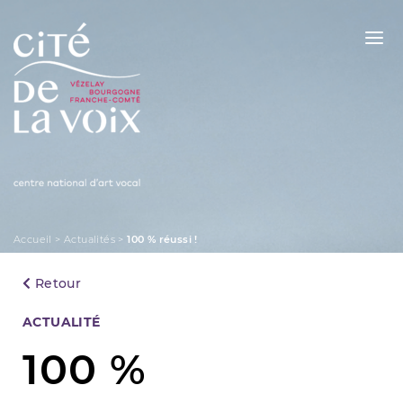
Skip
to
content
La Cité de la Voix
Accueil
>
Actualités
>
100 % réussi !
Retour
Categories
ACTUALITÉ
100 %