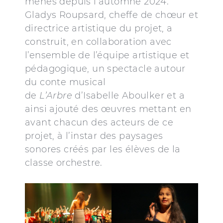
menés depuis l’automne 2024.
Gladys Roupsard, cheffe de chœur et
directrice artistique du projet, a
construit, en collaboration avec
l’ensemble de l’équipe artistique et
pédagogique, un spectacle autour
du conte musical
de
L’Arbre
d’Isabelle Aboulker et a
ainsi ajouté des œuvres mettant en
avant chacun des acteurs de ce
projet, à l’instar des paysages
sonores créés par les élèves de la
classe orchestre.